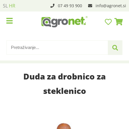
SL
HR
07 49 93 900
info
agronet.si
Duda za drobnico za
steklenico