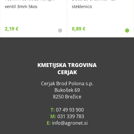
ventil 3mm 5kos
steklenico
2,19 €
0,89 €
KMETIJSKA TRGOVINA
CERJAK
Cerjak Brod Polona s.p.
Bukošek 69
8250 Brežice
T:
07 49 93 900
M:
031 339 783
E:
info
agronet.si