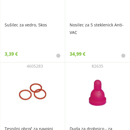
Sušilec za vedro, 5kos
Nosilec za 5 steklenick Anti-
VAC
3,39 €
34,99 €
4605283
82635
Tesnilni obroč za navojni
Duda za drobnico - za