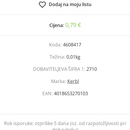
Dodaj na moju listu
0,79 €
Cijena:
Koda:
4608417
Težina:
0,01kg
DOBAVITELJEVA ŠIFRA 1:
2710
Marka:
Kerbl
EAN:
4018653270103
Rok isporuke:
otprilike 5 dana (oz. od razpoložljivosti pri
dobavitelju)