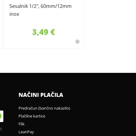
Sesalnik 1/2", 60mm/12mm
inox
3,49 €
NAČINI PLAČILA
Predračun (bančno nakazilo)
Plačilne kartice
Flik
i
LeanPay