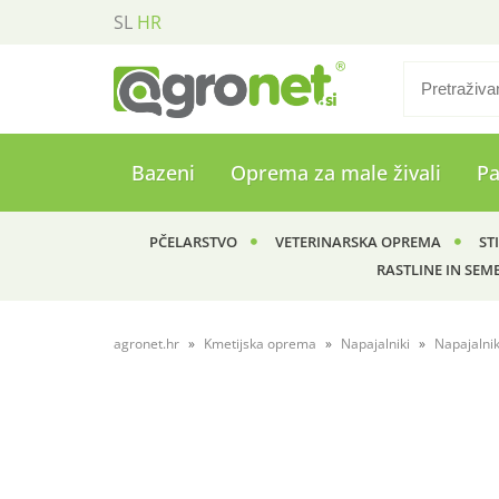
SL
HR
Bazeni
Oprema za male živali
P
PČELARSTVO
VETERINARSKA OPREMA
ST
RASTLINE IN SEM
agronet.hr
Kmetijska oprema
Napajalniki
Napajalnik