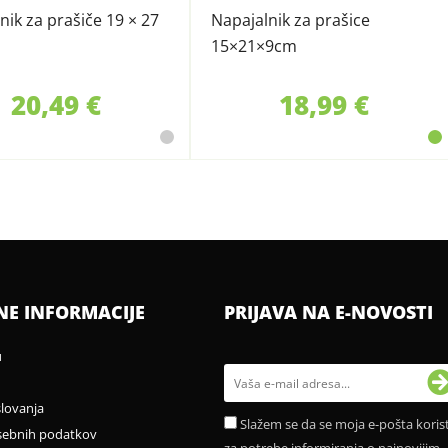
nik za prašiče 19 × 27
Napajalnik za prašice
15×21×9cm
20,49 €
18,99 €
NE INFORMACIJE
PRIJAVA NA E-NOVOSTI
u
slovanja
Slažem se da se moja e-pošta korist
sebnih podatkov