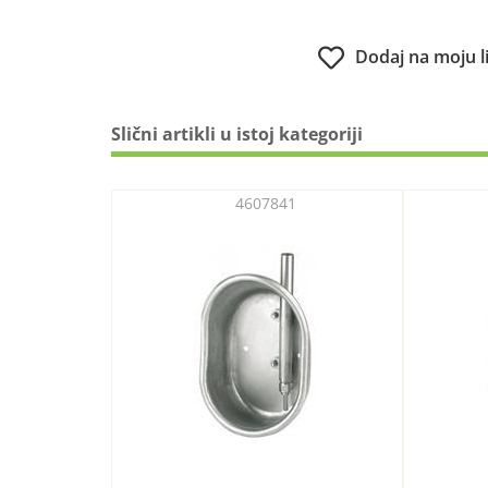
Dodaj na moju l
Slični artikli u istoj kategoriji
4607841