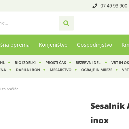
07 49 93 900
ašna oprema
Konjeništvo
Gospodinjstvo
Km
IHL
BIO IZDELKI
PROSTI ČAS
REZERVNI DELI
VRT IN O
ENA
DARILNI BON
MESARSTVO
OGRAJE IN MREŽE
VRT
i za prašiče
Sesalnik
inox