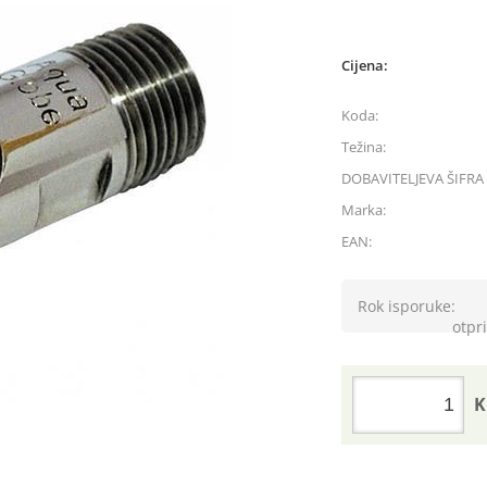
Cijena:
Koda:
Težina:
DOBAVITELJEVA ŠIFRA 
Marka:
EAN:
Rok isporuke:
otpri
K