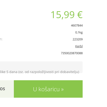
15,99 €
4607844
0,1kg
1:
223209
Kerbl
7350020870088
like 5 dana (oz. od razpoložljivosti pri dobavitelju)
U košaricu
OS