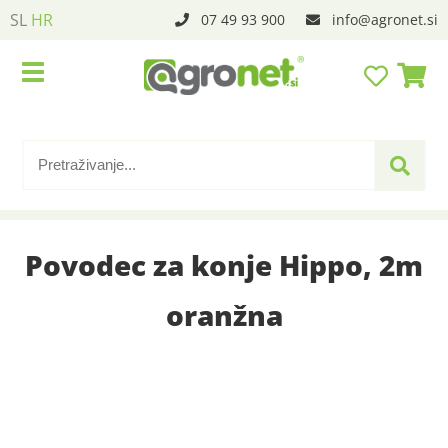
SL
HR
07 49 93 900
info
agronet.si
Povodec za konje Hippo, 2m
oranžna