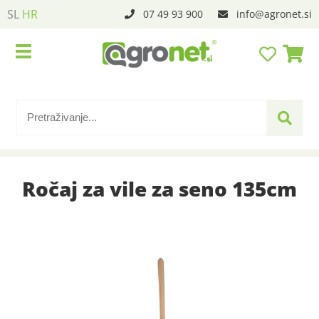
SL
HR
07 49 93 900
info
agronet.si
Ročaj za vile za seno 135cm