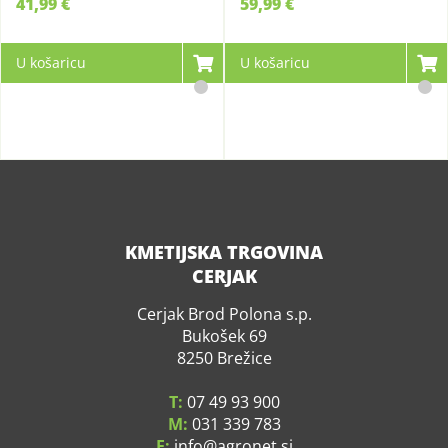
41,99 €
59,99 €
U košaricu
U košaricu
KMETIJSKA TRGOVINA
CERJAK
Cerjak Brod Polona s.p.
Bukošek 69
8250 Brežice
T:
07 49 93 900
M:
031 339 783
E:
info
agronet.si