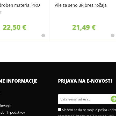
 droben material PRO
Vile za seno 3R brez ročaja
e
22,50 €
21,49 €
NE INFORMACIJE
PRIJAVA NA E-NOVOSTI
u
slovanja
Slažem se da se moja e-pošta korist
sebnih podatkov