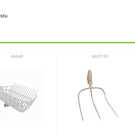
istu
46668
4607193