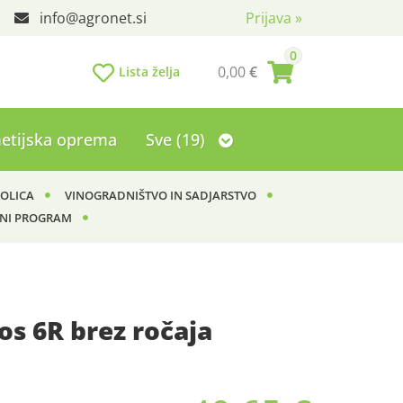
info
agronet.si
Prijava
»
0
0,00
€
Lista želja
etijska oprema
Sve (19)
KOLICA
VINOGRADNIŠTVO IN SADJARSTVO
NI PROGRAM
los 6R brez ročaja