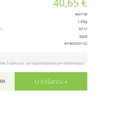
40,65 €
4607198
1,35kg
1:
50112
Kerbl
4018653501122
like 5 dana (oz. od razpoložljivosti pri dobavitelju)
U košaricu
OS