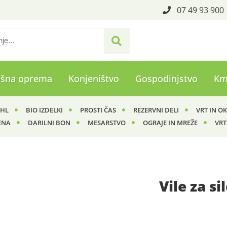
07 49 93 900
ašna oprema
Konjeništvo
Gospodinjstvo
Km
IHL
BIO IZDELKI
PROSTI ČAS
REZERVNI DELI
VRT IN O
ENA
DARILNI BON
MESARSTVO
OGRAJE IN MREŽE
VRT
Vile za si