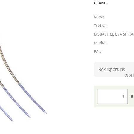
Cijena:
Koda:
Težina:
DOBAVITELJEVA ŠIFRA 
Marka:
EAN:
Rok isporuke:
otpri
K