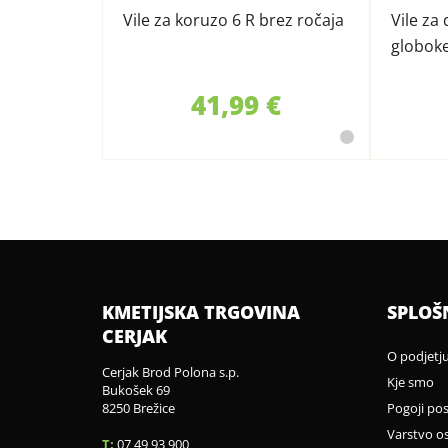
Vile za koruzo 6 R brez ročaja
Vile za
globok
41,99 €
KMETIJSKA TRGOVINA
SPLOŠ
CERJAK
O podjetj
Cerjak Brod Polona s.p.
Kje smo
Bukošek 69
8250 Brežice
Pogoji po
Varstvo o
T:
07 49 93 900