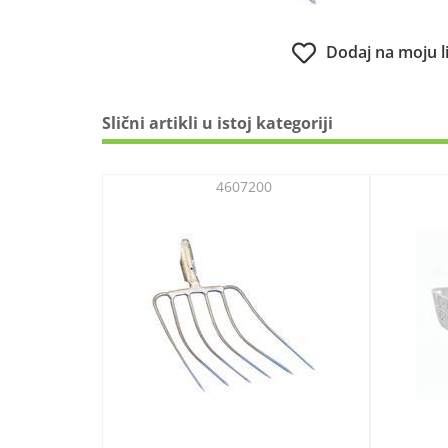
Dodaj na moju l
Slični artikli u istoj kategoriji
4607200