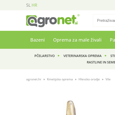
SL
HR
Bazeni
Oprema za male živali
P
PČELARSTVO
VETERINARSKA OPREMA
ST
RASTLINE IN SEM
agronet.hr
Kmetijska oprema
Hlevsko orodje
Vile