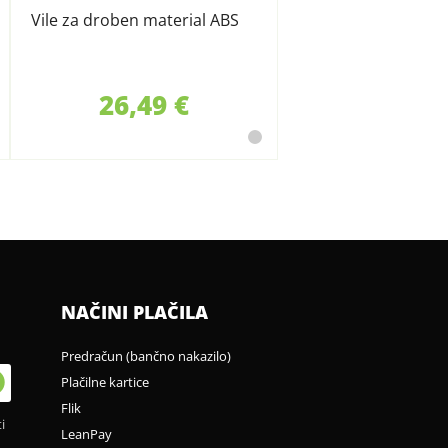
Vile za droben material ABS
26,49 €
NAČINI PLAČILA
Predračun (bančno nakazilo)
Plačilne kartice
Flik
i
LeanPay