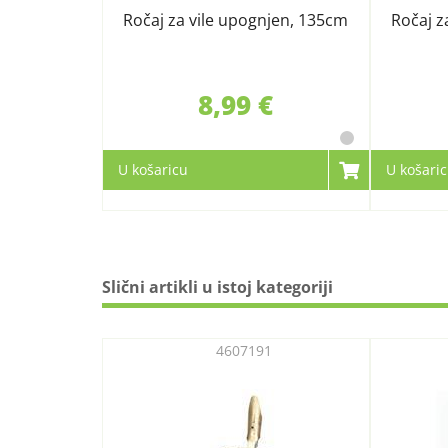
Ročaj za vile upognjen, 135cm
Ročaj z
8,99 €
U košaricu
U košari
Slični artikli u istoj kategoriji
4607191