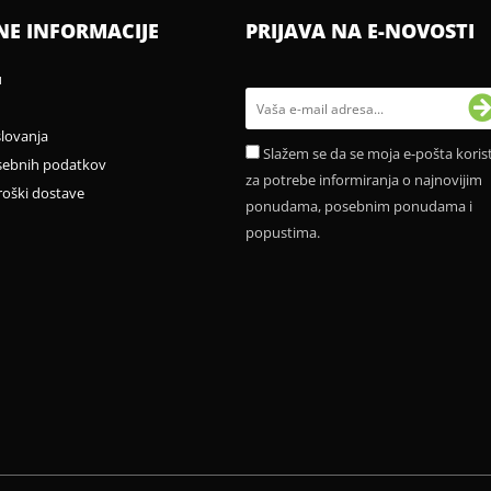
NE INFORMACIJE
PRIJAVA NA E-NOVOSTI
u
slovanja
Slažem se da se moja e-pošta korist
sebnih podatkov
za potrebe informiranja o najnovijim
roški dostave
ponudama, posebnim ponudama i
popustima.