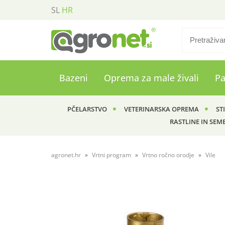
SL
HR
Bazeni
Oprema za male živali
P
PČELARSTVO
VETERINARSKA OPREMA
ST
RASTLINE IN SEM
agronet.hr
Vrtni program
Vrtno ročno orodje
Vile