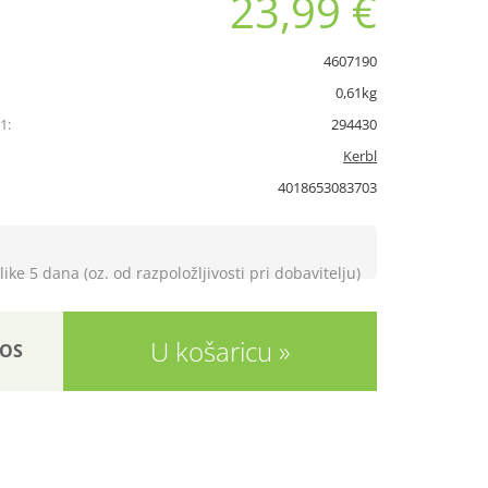
23,99 €
4607190
0,61kg
1:
294430
Kerbl
4018653083703
like 5 dana (oz. od razpoložljivosti pri dobavitelju)
U košaricu
OS