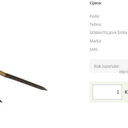
Cijena:
Koda:
Težina:
DOBAVITELJEVA ŠIFRA 
Marka:
EAN:
Rok isporuke:
otpri
K