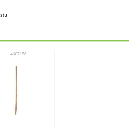
istu
4607158