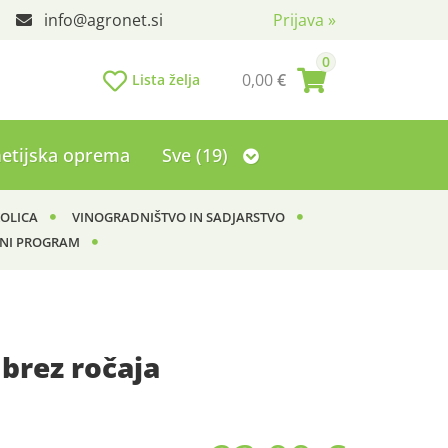
info
agronet.si
Prijava
»
0
0,00
€
Lista želja
etijska oprema
Sve (19)
KOLICA
VINOGRADNIŠTVO IN SADJARSTVO
NI PROGRAM
brez ročaja