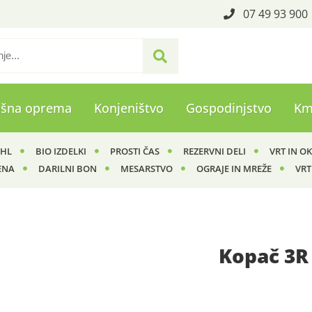
07 49 93 900
ašna oprema
Konjeništvo
Gospodinjstvo
Km
IHL
BIO IZDELKI
PROSTI ČAS
REZERVNI DELI
VRT IN O
ENA
DARILNI BON
MESARSTVO
OGRAJE IN MREŽE
VRT
Kopač 3R 