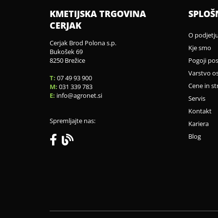
KMETIJSKA TRGOVINA
SPLOŠ
CERJAK
O podjetj
Cerjak Brod Polona s.p.
Kje smo
Bukošek 69
8250 Brežice
Pogoji po
Varstvo o
T:
07 49 93 900
Cene in st
M:
031 339 783
E:
info
agronet.si
Servis
Kontakt
Spremljajte nas:
Kariera
Blog