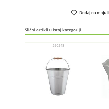
Dodaj na moju l
Slični artikli u istoj kategoriji
260248