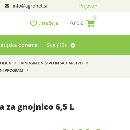
info
agronet.si
Prijava
»
0
0,00
€
Lista želja
etijska oprema
Sve (19)
KOLICA
VINOGRADNIŠTVO IN SADJARSTVO
NI PROGRAM
 za gnojnico 6,5 L