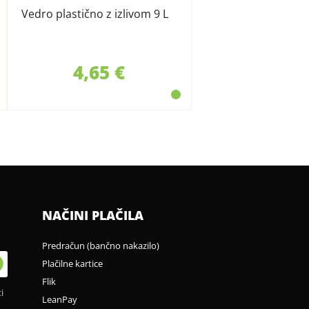
Vedro plastično z izlivom 9 L
4,65 €
NAČINI PLAČILA
Predračun (bančno nakazilo)
Plačilne kartice
Flik
i
LeanPay