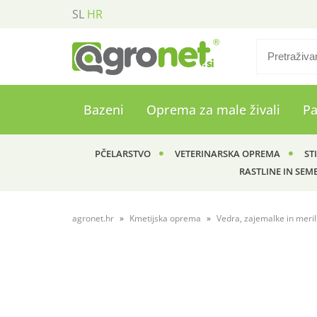
SL
HR
Bazeni
Oprema za male živali
P
PČELARSTVO
VETERINARSKA OPREMA
ST
RASTLINE IN SEM
agronet.hr
Kmetijska oprema
Vedra, zajemalke in meriln