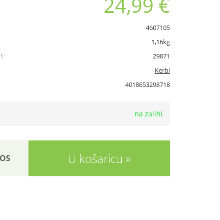
24,99 €
4607105
1,16kg
1:
29871
Kerbl
4018653298718
na zalihi
U košaricu
OS