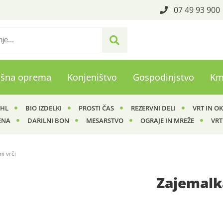
07 49 93 900
ašna oprema
Konjeništvo
Gospodinjstvo
Km
IHL
BIO IZDELKI
PROSTI ČAS
REZERVNI DELI
VRT IN O
ENA
DARILNI BON
MESARSTVO
OGRAJE IN MREŽE
VRT
i vrči
Zajemalka