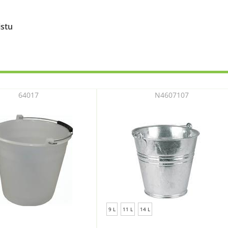
istu
64017
N4607107
9 L
11 L
14 L