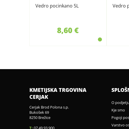
Vedro pocinkano 5L
Vedro p
8,60 €
KMETIJSKA TRGOVINA
SPLOŠ
CERJAK
O podjetj
Cerjak Brod Polona s.p.
Kje smo
Bukošek 69
8250 Brežice
Pogoji po
Varstvo o
T:
07 49 93 900