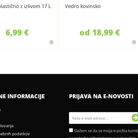
lastično z izlivom 17 L
Vedro kovinsko
6,99 €
od 18,99 €
NE INFORMACIJE
PRIJAVA NA E-NOVOSTI
u
slovanja
Slažem se da se moja e-pošta korist
sebnih podatkov