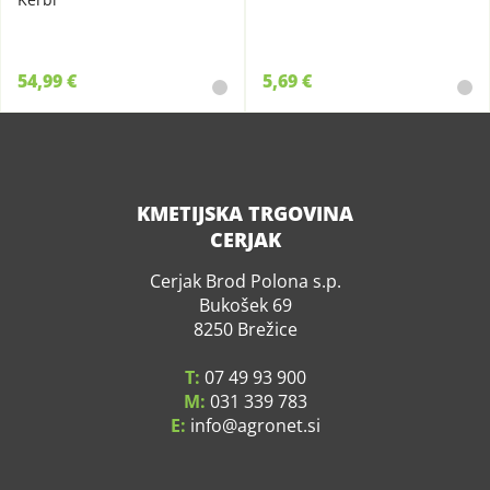
54,99 €
5,69 €
KMETIJSKA TRGOVINA
CERJAK
Cerjak Brod Polona s.p.
Bukošek 69
8250 Brežice
T:
07 49 93 900
M:
031 339 783
E:
info
agronet.si