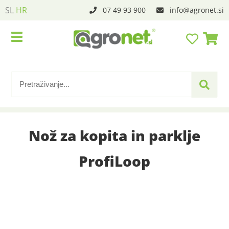
SL
HR
07 49 93 900
info
agronet.si
Nož za kopita in parklje
ProfiLoop