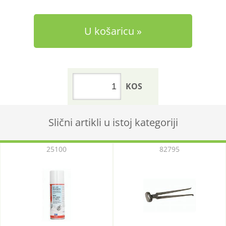
U košaricu
KOS
Slični artikli u istoj kategoriji
25100
82795