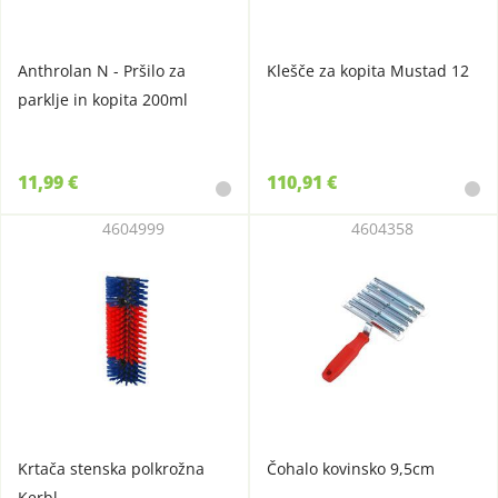
Anthrolan N - Pršilo za
Klešče za kopita Mustad 12
parklje in kopita 200ml
11,99 €
110,91 €
4604999
4604358
Krtača stenska polkrožna
Čohalo kovinsko 9,5cm
Kerbl