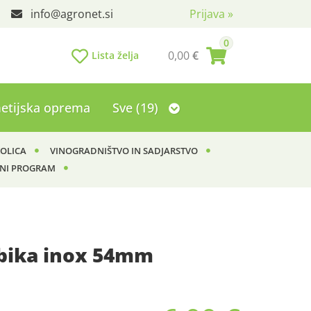
info
agronet.si
Prijava
»
0
0,00
€
Lista želja
etijska oprema
Sve (19)
KOLICA
VINOGRADNIŠTVO IN SADJARSTVO
NI PROGRAM
 bika inox 54mm