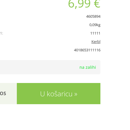
6,99 €
4605894
0,09kg
1:
11111
Kerbl
4018653111116
na zalihi
U košaricu
OS