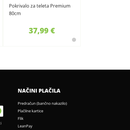
Pokrivalo za teleta Premium
80cm
37,99 €
NAČINI PLAČILA
Predračun (bančno nakazilo)
Plačilne kartice
Flik
i
LeanPay