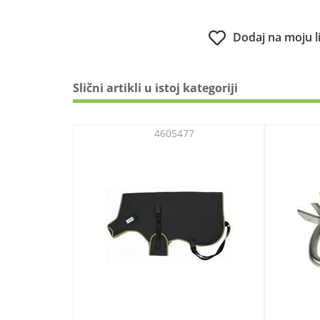
Dodaj na moju l
Slični artikli u istoj kategoriji
4605477