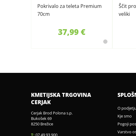
Pokrivalo za teleta Premium
Ščit pr
70cm
veliki
37,99 €
KMETIJSKA TRGOVINA
SPLOŠ
CERJAK
O podjetj
Cerjak Brod Polona s.p.
Kje smo
Bukošek 69
8250 Brežice
Pogoji po
Varstvo o
T:
07 49 93 900