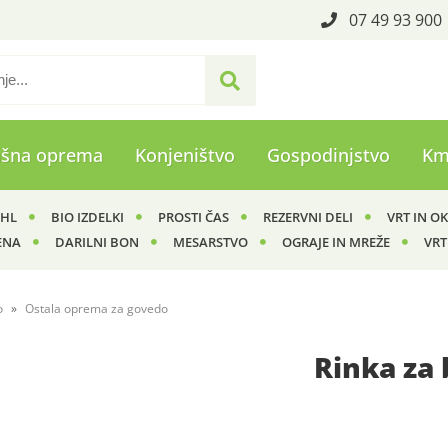
07 49 93 900
ašna oprema
Konjeništvo
Gospodinjstvo
Km
IHL
BIO IZDELKI
PROSTI ČAS
REZERVNI DELI
VRT IN O
ENA
DARILNI BON
MESARSTVO
OGRAJE IN MREŽE
VRT
o
Ostala oprema za govedo
Rinka za