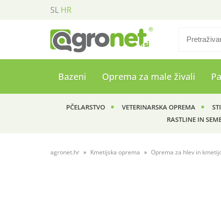
SL
HR
Bazeni
Oprema za male živali
P
PČELARSTVO
VETERINARSKA OPREMA
ST
RASTLINE IN SEM
agronet.hr
Kmetijska oprema
Oprema za hlev in kmetij