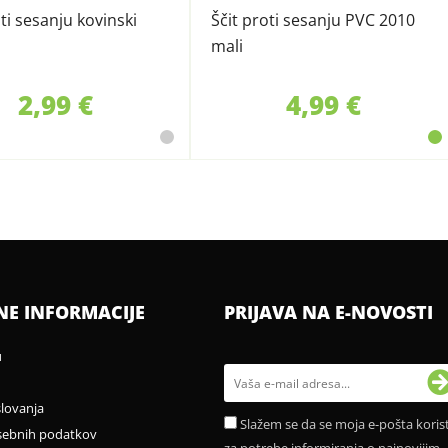
oti sesanju kovinski
Ščit proti sesanju PVC 2010
mali
2,99 €
4,99 €
NE INFORMACIJE
PRIJAVA NA E-NOVOSTI
u
slovanja
Slažem se da se moja e-pošta korist
sebnih podatkov