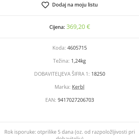
Dodaj na moju listu
369,20 €
Cijena:
Koda:
4605715
Težina:
1,24kg
DOBAVITELJEVA ŠIFRA 1:
18250
Marka:
Kerbl
EAN:
9417027206703
Rok isporuke:
otprilike 5 dana (oz. od razpoložljivosti pri
dobavitelju)