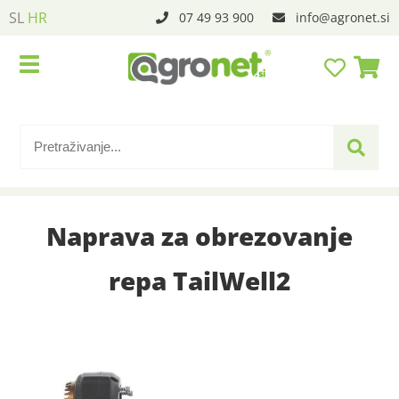
SL
HR
07 49 93 900
info
agronet.si
Naprava za obrezovanje
repa TailWell2