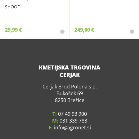
SHOOF
29,99 €
249,00 €
KMETIJSKA TRGOVINA
CERJAK
Cerjak Brod Polona s.p.
Bukošek 69
8250 Brežice
T:
07 49 93 900
M:
031 339 783
E:
info
agronet.si