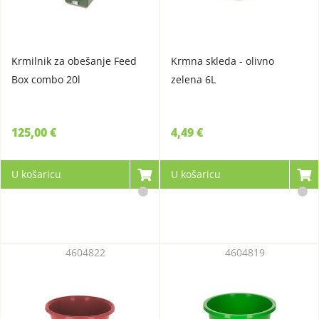
Krmilnik za obešanje Feed
Krmna skleda - olivno
Box combo 20l
zelena 6L
125,00 €
4,49 €
U košaricu
U košaricu
4604822
4604819