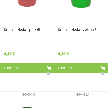
Krmna skleda - pink 6L
Krmna skleda - zelena 6L
4,49 €
4,49 €
U košaricu
U košaricu
4605440
4604821