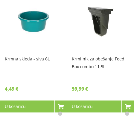
Krmna skleda - siva 6L
Krmilnik za obešanje Feed
Box combo 11,5l
4,49 €
59,99 €
U košaricu
U košaricu