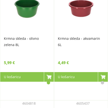
Krmna skleda - olivno
Krmna skleda - akvamarin
zelena 8L
6L
5,99 €
4,49 €
U košaricu
U košaricu
4604818
4605437