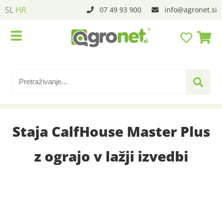
SL
HR
07 49 93 900
info
agronet.si
Staja CalfHouse Master Plus
z ograjo v lažji izvedbi