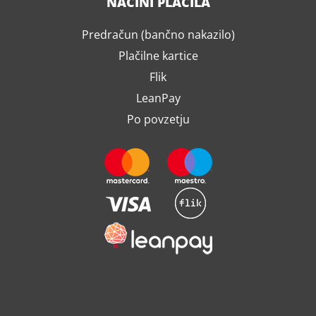
NAČINI PLAČILA
Predračun (bančno nakazilo)
Plačilne kartice
Flik
LeanPay
Po povzetju