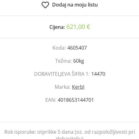
Dodaj na moju listu
621,00 €
Cijena:
Koda:
4605407
Težina:
60kg
DOBAVITELJEVA ŠIFRA 1:
14470
Marka:
Kerbl
EAN:
4018653144701
Rok isporuke:
otprilike 5 dana (oz. od razpoložljivosti pri
dobavitelju)