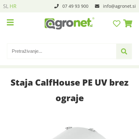
SL
HR
07 49 93 900
info
agronet.si
Staja CalfHouse PE UV brez
ograje