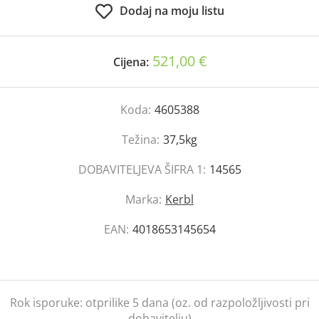
Dodaj na moju listu
521,00 €
Cijena:
Koda:
4605388
Težina:
37,5kg
DOBAVITELJEVA ŠIFRA 1:
14565
Marka:
Kerbl
EAN:
4018653145654
Rok isporuke:
otprilike 5 dana (oz. od razpoložljivosti pri
dobavitelju)