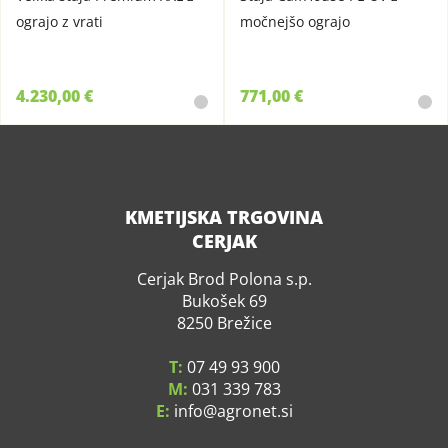
ograjo z vrati
močnejšo ograjo
4.230,00 €
771,00 €
KMETIJSKA TRGOVINA
CERJAK
Cerjak Brod Polona s.p.
Bukošek 69
8250 Brežice
T:
07 49 93 900
M:
031 339 783
E:
info
agronet.si