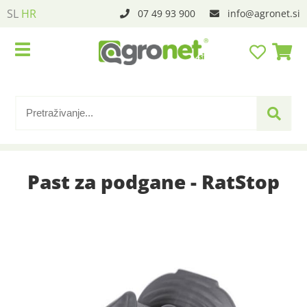
SL
HR
07 49 93 900
info
agronet.si
Past za podgane - RatStop