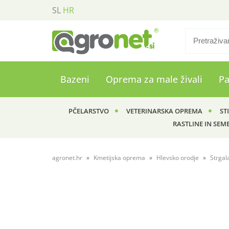
SL
HR
Bazeni
Oprema za male živali
P
PČELARSTVO
VETERINARSKA OPREMA
ST
RASTLINE IN SEM
agronet.hr
Kmetijska oprema
Hlevsko orodje
Strgal