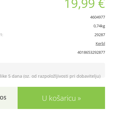
19,99 €
4604977
0,74kg
1:
29287
Kerbl
4018653292877
like 5 dana (oz. od razpoložljivosti pri dobavitelju)
U košaricu
OS