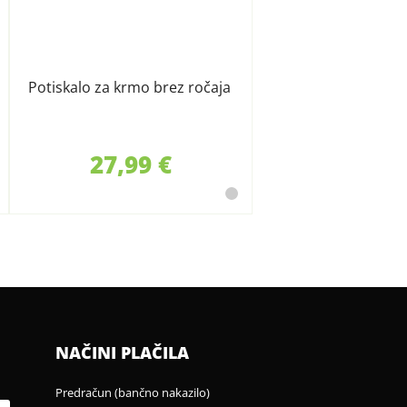
Potiskalo za krmo brez ročaja
27,99 €
NAČINI PLAČILA
Predračun (bančno nakazilo)