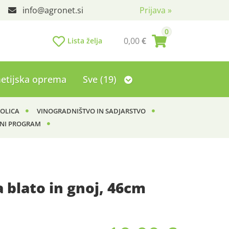
info
agronet.si
Prijava
»
0
0,00
€
Lista želja
etijska oprema
Sve (19)
KOLICA
VINOGRADNIŠTVO IN SADJARSTVO
NI PROGRAM
a blato in gnoj, 46cm