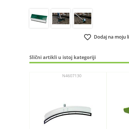
Dodaj na moju l
Slični artikli u istoj kategoriji
N4607130