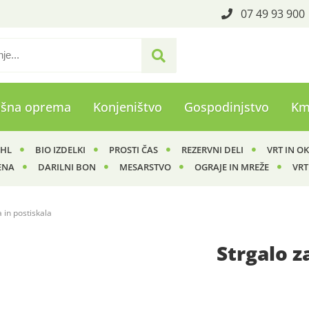
07 49 93 900
ašna oprema
Konjeništvo
Gospodinjstvo
Km
IHL
BIO IZDELKI
PROSTI ČAS
REZERVNI DELI
VRT IN O
ENA
DARILNI BON
MESARSTVO
OGRAJE IN MREŽE
VRT
a in postiskala
Strgalo z