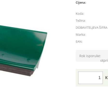
Cijena:
Koda:
Težina:
DOBAVITELJEVA ŠIFRA 
Marka:
EAN:
Rok isporuke:
otpri
K