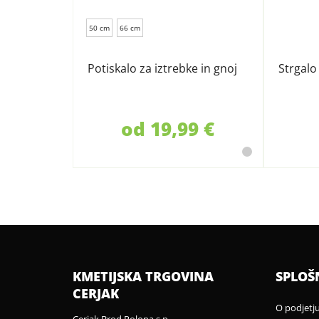
50 cm
66 cm
Potiskalo za iztrebke in gnoj
Strgalo
od 19,99 €
KMETIJSKA TRGOVINA
SPLOŠ
CERJAK
O podjetj