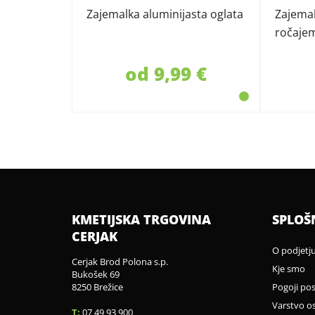
Zajemalka aluminijasta oglata
Zajemal
ročaje
od 9,99 €
KMETIJSKA TRGOVINA
SPLOŠ
CERJAK
O podjetj
Cerjak Brod Polona s.p.
Kje smo
Bukošek 69
8250 Brežice
Pogoji po
Varstvo o
T:
07 49 93 900