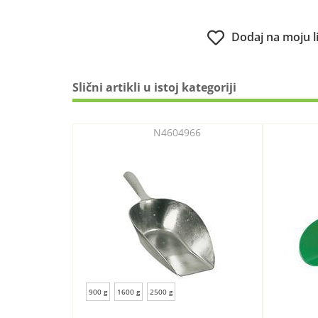
Dodaj na moju l
Slični artikli u istoj kategoriji
N4604966
900 g
1600 g
2500 g