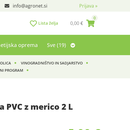
info
agronet.si
Prijava
»
0
0,00
€
Lista želja
etijska oprema
Sve (19)
KOLICA
VINOGRADNIŠTVO IN SADJARSTVO
NI PROGRAM
 PVC z merico 2 L