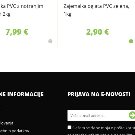
ka PVC z notranjim
Zajemalka oglata PVC zelena,
m 2kg
1kg
7,99 €
2,90 €
NE INFORMACIJE
PRIJAVA NA E-NOVOSTI
u
slovanja
Slažem se da se moja e-pošta korist
sebnih podatkov