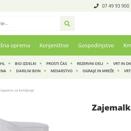
07 49 93 900
ašna oprema
Konjeništvo
Gospodinjstvo
Km
IHL
BIO IZDELKI
PROSTI ČAS
REZERVNI DELI
VRT IN O
ENA
DARILNI BON
MESARSTVO
OGRAJE IN MREŽE
VRT
 lopatice za krmljenje
Zajemalka