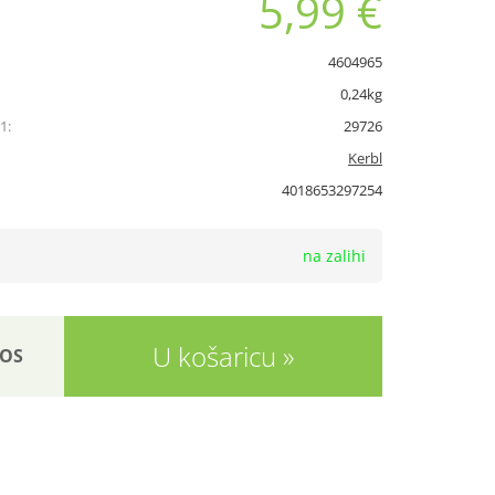
5,99 €
4604965
0,24kg
1:
29726
Kerbl
4018653297254
na zalihi
U košaricu
OS