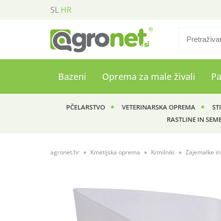
SL
HR
Bazeni
Oprema za male živali
P
PČELARSTVO
VETERINARSKA OPREMA
ST
RASTLINE IN SEM
agronet.hr
Kmetijska oprema
Krmilniki
Zajemalke in