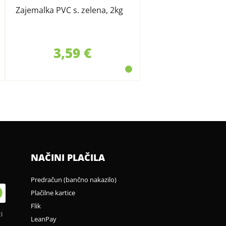
Zajemalka PVC s. zelena, 2kg
3,59 €
NAČINI PLAČILA
Predračun (bančno nakazilo)
Plačilne kartice
Flik
i
LeanPay