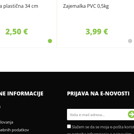
a plastična 34 cm
Zajemalka PVC 0,5kg
2,50 €
3,99 €
NE INFORMACIJE
PRIJAVA NA E-NOVOSTI
u
slovanja
Slažem se da se moja e-pošta korist
sebnih podatkov