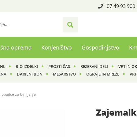
07 49 93 900
ašna oprema
Konjeništvo
Gospodinjstvo
Km
IHL
BIO IZDELKI
PROSTI ČAS
REZERVNI DELI
VRT IN O
ENA
DARILNI BON
MESARSTVO
OGRAJE IN MREŽE
VRT
 lopatice za krmljenje
Zajemalka