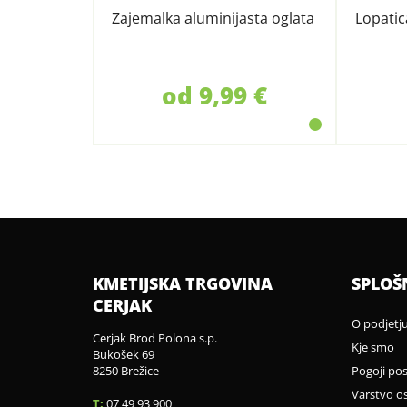
Zajemalka aluminijasta oglata
Lopatic
od 9,99 €
KMETIJSKA TRGOVINA
SPLOŠ
CERJAK
O podjetj
Cerjak Brod Polona s.p.
Kje smo
Bukošek 69
8250 Brežice
Pogoji po
Varstvo o
T:
07 49 93 900