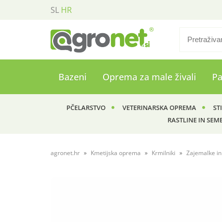
SL
HR
Bazeni
Oprema za male živali
P
PČELARSTVO
VETERINARSKA OPREMA
ST
RASTLINE IN SEM
agronet.hr
Kmetijska oprema
Krmilniki
Zajemalke in