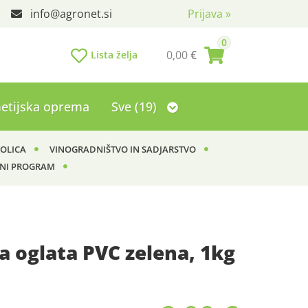
info
agronet.si
Prijava
»
0
0,00
€
Lista želja
etijska oprema
Sve (19)
KOLICA
VINOGRADNIŠTVO IN SADJARSTVO
NI PROGRAM
 oglata PVC zelena, 1kg