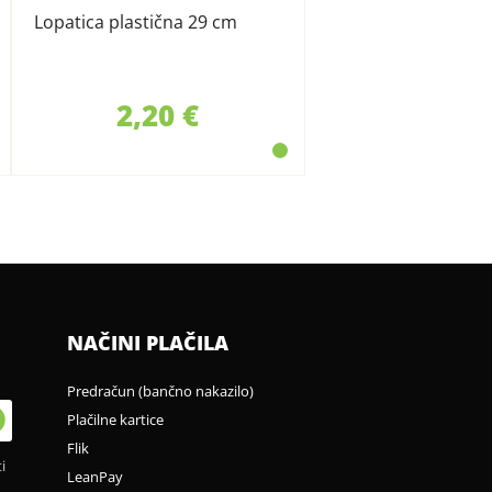
Lopatica plastična 29 cm
2,20 €
NAČINI PLAČILA
Predračun (bančno nakazilo)
Plačilne kartice
Flik
i
LeanPay