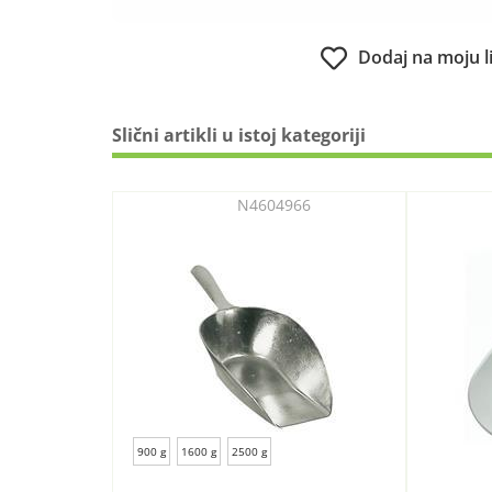
Dodaj na moju l
Slični artikli u istoj kategoriji
N4604966
900 g
1600 g
2500 g