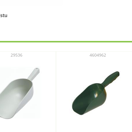
istu
29536
4604962