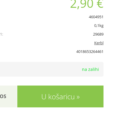
2,90 €
4604951
0,1kg
1:
29689
Kerbl
4018653264461
na zalihi
U košaricu
OS