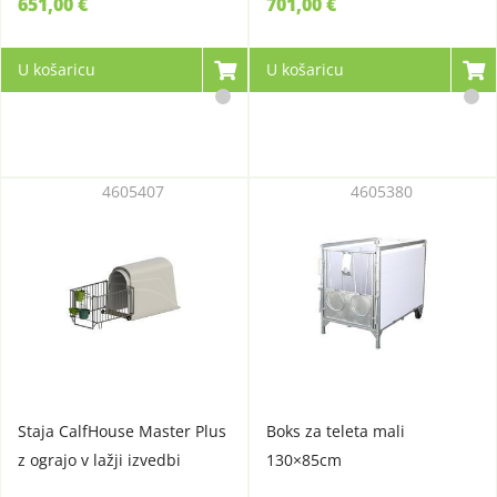
651,00 €
701,00 €
U košaricu
U košaricu
4605407
4605380
Staja CalfHouse Master Plus
Boks za teleta mali
z ograjo v lažji izvedbi
130×85cm