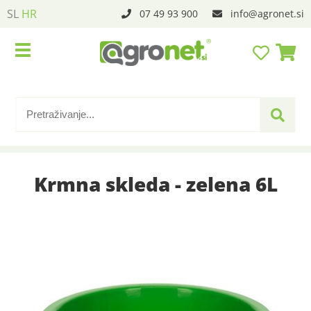
SL
HR
07 49 93 900
info
agronet.si
Krmna skleda - zelena 6L