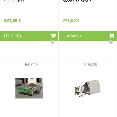
160×100cm
močnejšo ograjo
831,00 €
771,00 €
U košaricu
U košaricu
4605413
4605399