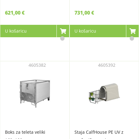
621,00 €
731,00 €
U košaricu
U košaricu
4605382
4605392
Boks za teleta veliki
Staja CalfHouse PE UV z