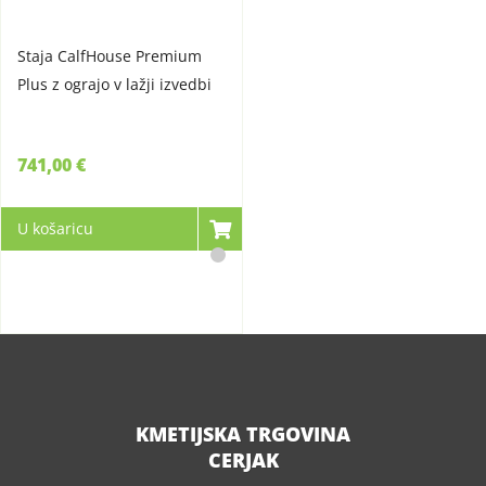
Staja CalfHouse Premium
Plus z ograjo v lažji izvedbi
741,00 €
U košaricu
KMETIJSKA TRGOVINA
CERJAK