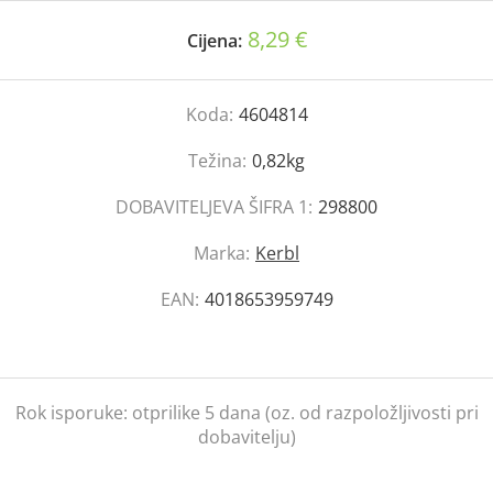
8,29 €
Cijena:
Koda:
4604814
Težina:
0,82kg
DOBAVITELJEVA ŠIFRA 1:
298800
Marka:
Kerbl
EAN:
4018653959749
Rok isporuke:
otprilike 5 dana (oz. od razpoložljivosti pri
dobavitelju)