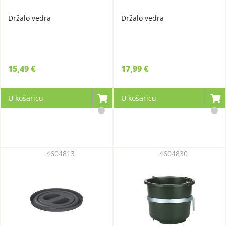
Držalo vedra
Držalo vedra
15,49 €
17,99 €
U košaricu
U košaricu
4604813
4604830