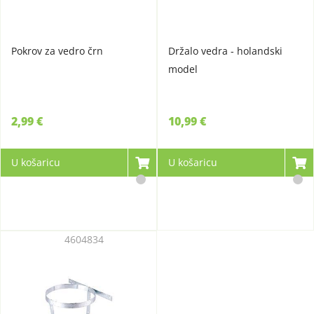
Pokrov za vedro črn
Držalo vedra - holandski
model
2,99 €
10,99 €
U košaricu
U košaricu
4604834