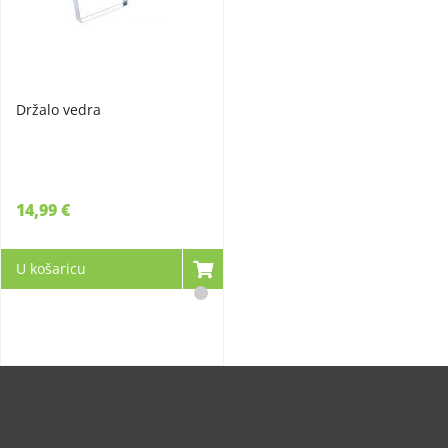
Držalo vedra
14,99 €
U košaricu