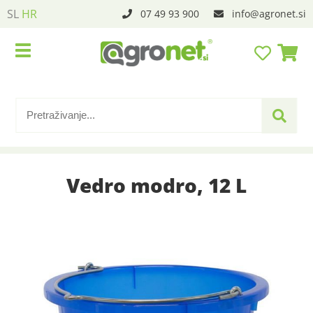
SL
HR
07 49 93 900
info
agronet.si
Vedro modro, 12 L