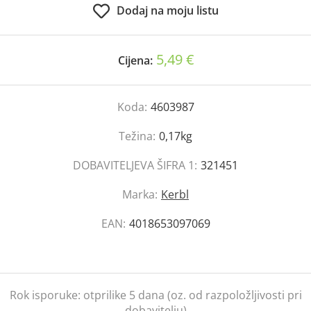
Dodaj na moju listu
5,49 €
Cijena:
Koda:
4603987
Težina:
0,17kg
DOBAVITELJEVA ŠIFRA 1:
321451
Marka:
Kerbl
EAN:
4018653097069
Rok isporuke:
otprilike 5 dana (oz. od razpoložljivosti pri
dobavitelju)