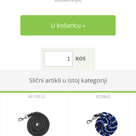
U košaricu
KOS
Slični artikli u istoj kategoriji
4610812
820842