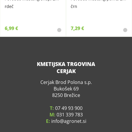
rdeč
črn
6,99 €
7,29 €
KMETIJSKA TRGOVINA
CERJAK
Cerjak Brod Polona s.p.
Bukošek 69
8250 Brežice
T:
07 49 93 900
M:
031 339 783
E:
info
agronet.si