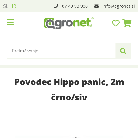
SL
HR
07 49 93 900
info
agronet.si
Povodec Hippo panic, 2m
črno/siv