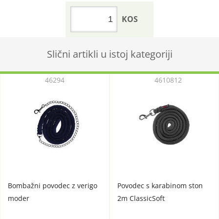
KOS
Slični artikli u istoj kategoriji
46294
4610812
Bombažni povodec z verigo
Povodec s karabinom ston
moder
2m ClassicSoft