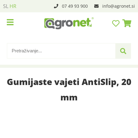
SL
HR
07 49 93 900
info
agronet.si
Gumijaste vajeti AntiSlip, 20
mm