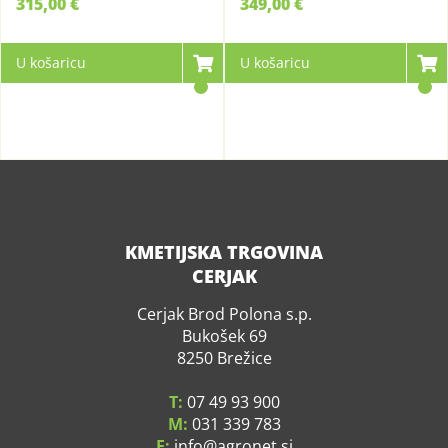
315,00 €
349,00 €
U košaricu
U košaricu
KMETIJSKA TRGOVINA
CERJAK
Cerjak Brod Polona s.p.
Bukošek 69
8250 Brežice
T:
07 49 93 900
M:
031 339 783
E:
info
agronet.si