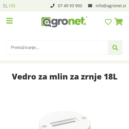
SL
HR
07 49 93 900
info
agronet.si
Vedro za mlin za zrnje 18L