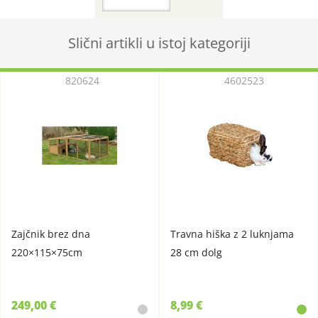
Slični artikli u istoj kategoriji
820624
4602523
Zajčnik brez dna
Travna hiška z 2 luknjama
220×115×75cm
28 cm dolg
249,00 €
8,99 €