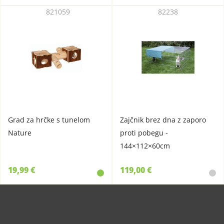
821059
82238
Grad za hrčke s tunelom
Zajčnik brez dna z zaporo
Nature
proti pobegu -
144×112×60cm
19,99 €
119,00 €