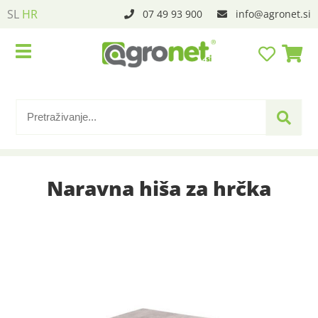
SL
HR
07 49 93 900
info
agronet.si
Naravna hiša za hrčka