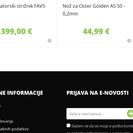
torski strižnik FAV5
Nož za Oster Golden A5 50 -
0,2mm
399,00 €
44,99 €
NE INFORMACIJE
PRIJAVA NA E-NOVOSTI
u
slovanja
Slažem se da se moja e-pošta korist
sebnih podatkov