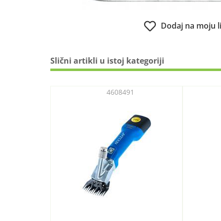
Dodaj na moju l
Slični artikli u istoj kategoriji
4608491