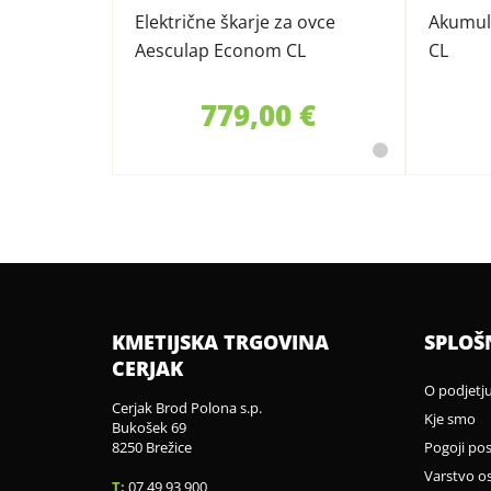
Električne škarje za ovce
Akumula
Aesculap Econom CL
CL
779,00 €
KMETIJSKA TRGOVINA
SPLOŠ
CERJAK
O podjetj
Cerjak Brod Polona s.p.
Kje smo
Bukošek 69
8250 Brežice
Pogoji po
Varstvo o
T:
07 49 93 900