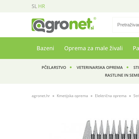
SL
HR
Bazeni
Oprema za male živali
P
PČELARSTVO
VETERINARSKA OPREMA
ST
RASTLINE IN SEM
agronet.hr
Kmetijska oprema
Električna oprema
Str