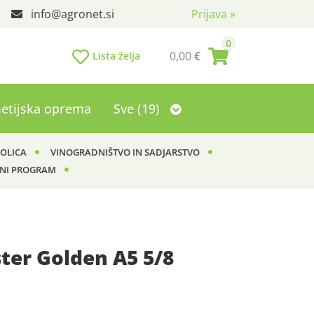
info
agronet.si
Prijava
»
0
0,00
€
Lista želja
etijska oprema
Sve (19)
KOLICA
VINOGRADNIŠTVO IN SADJARSTVO
NI PROGRAM
ter Golden A5 5/8