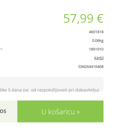
57,99 €
4601818
0,06kg
1:
1891910
Kerbl
034264416468
like 5 dana (oz. od razpoložljivosti pri dobavitelju)
U košaricu
OS