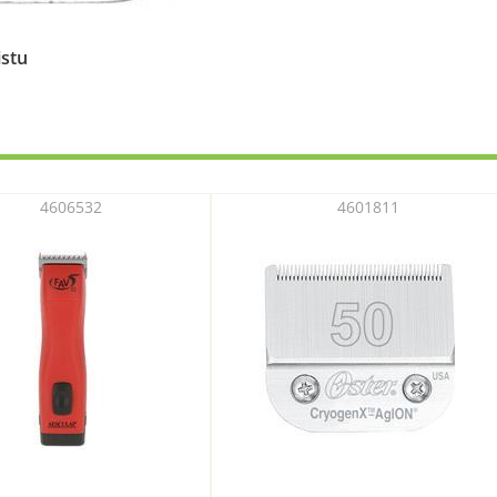
istu
4606532
4601811