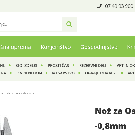
07 49 93 900
ašna oprema
Konjeništvo
Gospodinjstvo
Km
IHL
BIO IZDELKI
PROSTI ČAS
REZERVNI DELI
VRT IN O
ENA
DARILNI BON
MESARSTVO
OGRAJE IN MREŽE
VRT
ižni strojčki in dodatki
Nož za Os
-0,8mm