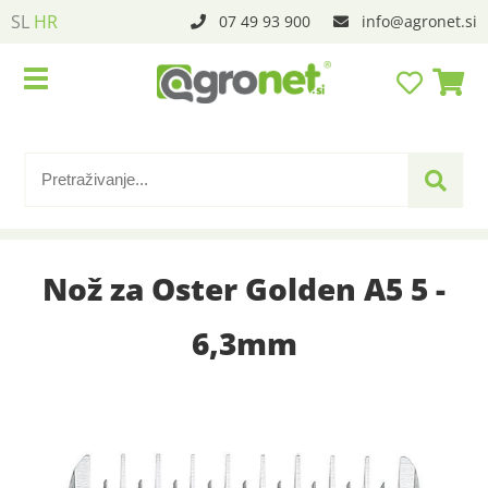
SL
HR
07 49 93 900
info
agronet.si
Nož za Oster Golden A5 5 -
6,3mm