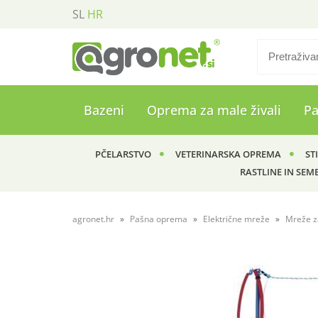
SL
HR
Bazeni
Oprema za male živali
P
PČELARSTVO
VETERINARSKA OPREMA
ST
RASTLINE IN SEM
agronet.hr
Pašna oprema
Električne mreže
Mreže z