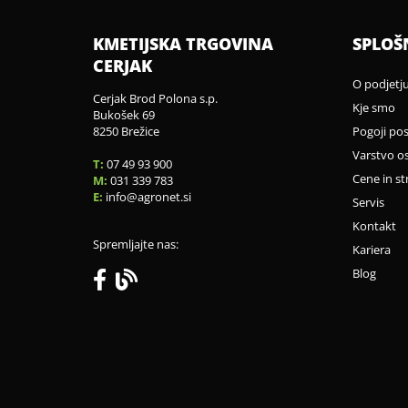
KMETIJSKA TRGOVINA
SPLOŠ
CERJAK
O podjetj
Cerjak Brod Polona s.p.
Kje smo
Bukošek 69
8250 Brežice
Pogoji po
Varstvo o
T:
07 49 93 900
Cene in st
M:
031 339 783
E:
info
agronet.si
Servis
Kontakt
Spremljajte nas:
Kariera
Blog