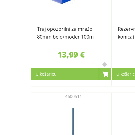
Traj opozorilni za mrežo
Rezervn
80mm belo/moder 100m
konica)
13,99 €
U košaricu
U košari
4600511