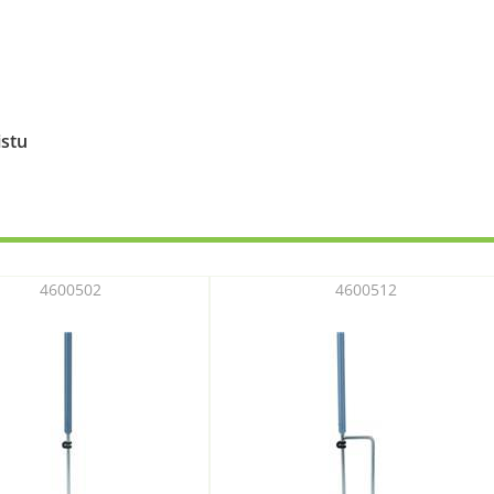
istu
4600502
4600512