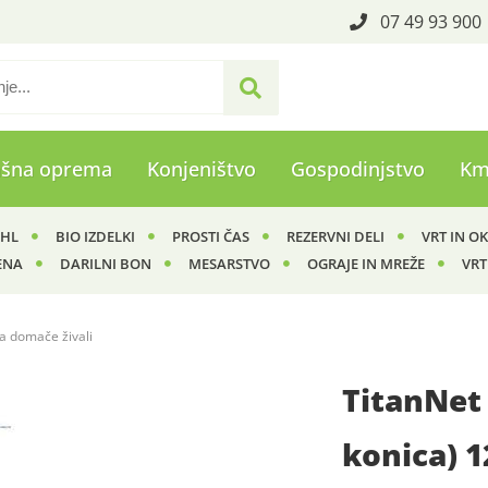
07 49 93 900
ašna oprema
Konjeništvo
Gospodinjstvo
Km
IHL
BIO IZDELKI
PROSTI ČAS
REZERVNI DELI
VRT IN O
ENA
DARILNI BON
MESARSTVO
OGRAJE IN MREŽE
VRT
a domače živali
TitanNet
konica) 