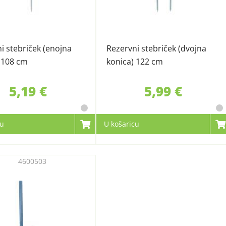
i stebriček (enojna
Rezervni stebriček (dvojna
 108 cm
konica) 122 cm
5,19 €
5,99 €
cu
U košaricu
4600503