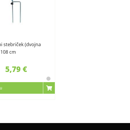
i stebriček (dvojna
 108 cm
5,79 €
cu