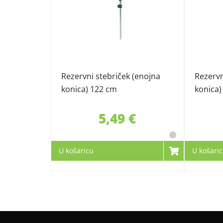
Rezervni stebriček (enojna
Rezervn
konica) 122 cm
konica)
5,49 €
U košaricu
U košari