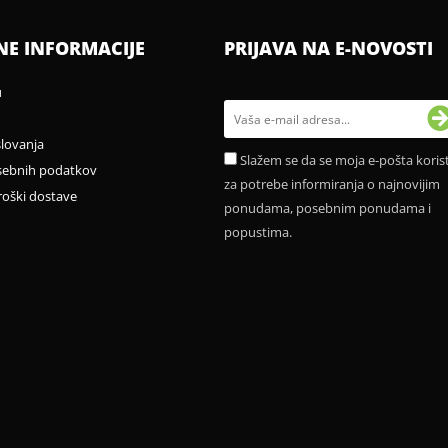
NE INFORMACIJE
PRIJAVA NA E-NOVOSTI
u
slovanja
Slažem se da se moja e-pošta korist
sebnih podatkov
za potrebe informiranja o najnovijim
roški dostave
ponudama, posebnim ponudama i
popustima.