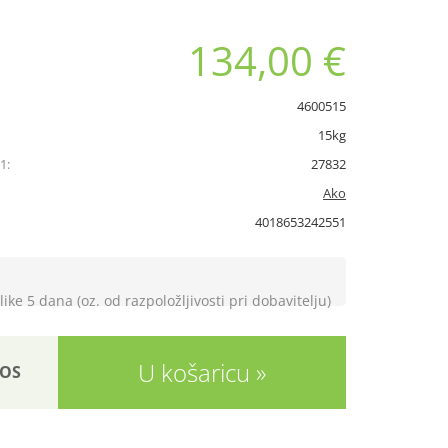
134,00 €
4600515
15kg
1:
27832
Ako
4018653242551
like 5 dana (oz. od razpoložljivosti pri dobavitelju)
U košaricu
OS