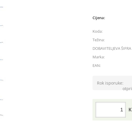
Cijena:
Koda:
Težina:
DOBAVITELJEVA ŠIFRA 
Marka:
EAN:
Rok isporuke:
otpri
K