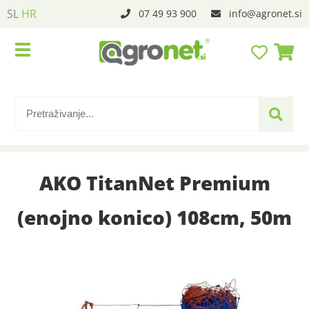
SL
HR
07 49 93 900
info
agronet.si
AKO TitanNet Premium
(enojno konico) 108cm, 50m