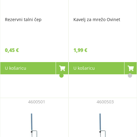
Rezervni talni čep
Kavelj za mrežo Ovinet
0,45 €
1,99 €
U košaricu
U košaricu
4600501
4600503