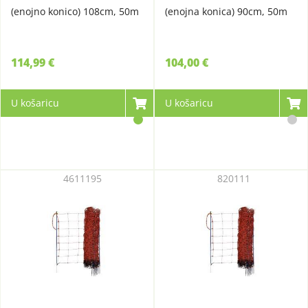
(enojno konico) 108cm, 50m
(enojna konica) 90cm, 50m
114,99 €
104,00 €
U košaricu
U košaricu
4611195
820111