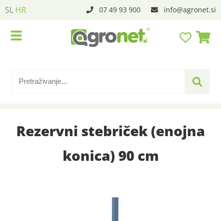
SL
HR
07 49 93 900
info
agronet.si
Rezervni stebriček (enojna
konica) 90 cm