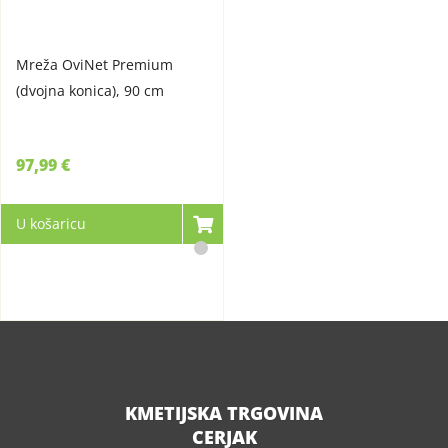
Mreža OviNet Premium
(dvojna konica), 90 cm
97,99 €
U košaricu
KMETIJSKA TRGOVINA
CERJAK