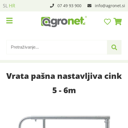
SL
HR
07 49 93 900
info
agronet.si
Vrata pašna nastavljiva cink
5 - 6m