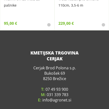
pašnike
110cm, 3,5-6 m
95,00 €
229,00 €
KMETIJSKA TRGOVINA
CERJAK
Cerjak Brod Polona s.p.
Bukošek 69
8250 Brežice
T:
07 49 93 900
M:
031 339 783
E:
info
agronet.si