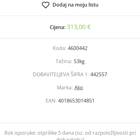
Dodaj na moju listu
313,00 €
Cijena:
Koda:
4600442
Težina:
53kg
DOBAVITELJEVA ŠIFRA 1:
442557
Marka:
Ako
EAN:
4018653014851
Rok isporuke:
otprilike 5 dana (oz. od razpoložljivosti pri
dobavitelju)