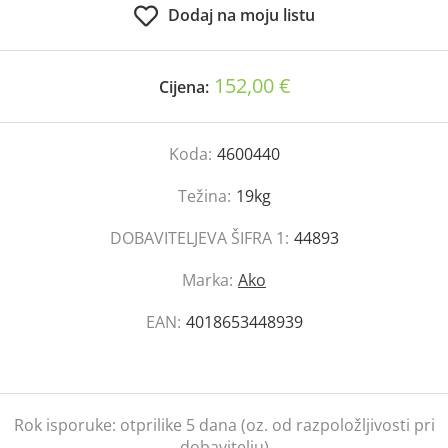
Dodaj na moju listu
152,00 €
Cijena:
Koda:
4600440
Težina:
19kg
DOBAVITELJEVA ŠIFRA 1:
44893
Marka:
Ako
EAN:
4018653448939
Rok isporuke:
otprilike 5 dana (oz. od razpoložljivosti pri
dobavitelju)