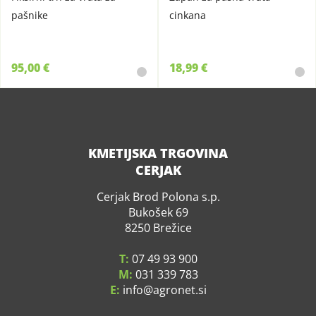
pašnike
cinkana
95,00 €
18,99 €
KMETIJSKA TRGOVINA
CERJAK
Cerjak Brod Polona s.p.
Bukošek 69
8250 Brežice
T:
07 49 93 900
M:
031 339 783
E:
info
agronet.si