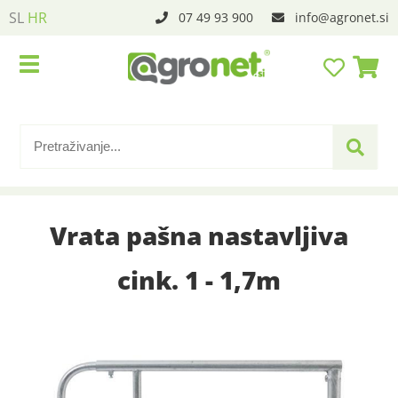
SL
HR
07 49 93 900
info
agronet.si
Vrata pašna nastavljiva
cink. 1 - 1,7m