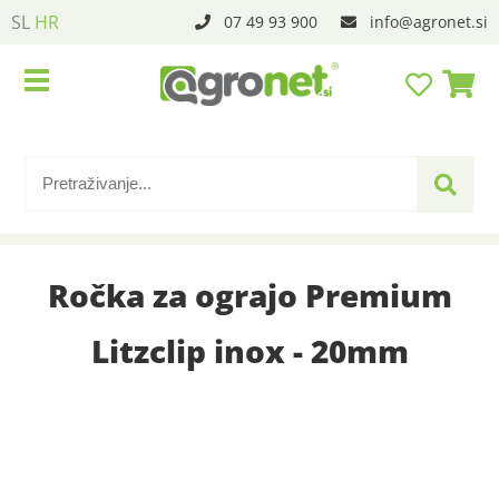
SL
HR
07 49 93 900
info
agronet.si
Ročka za ograjo Premium
Litzclip inox - 20mm