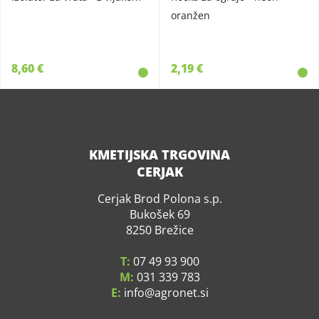
oranžen
8,60 €
2,19 €
KMETIJSKA TRGOVINA
CERJAK
Cerjak Brod Polona s.p.
Bukošek 69
8250 Brežice
T:
07 49 93 900
M:
031 339 783
E:
info
agronet.si