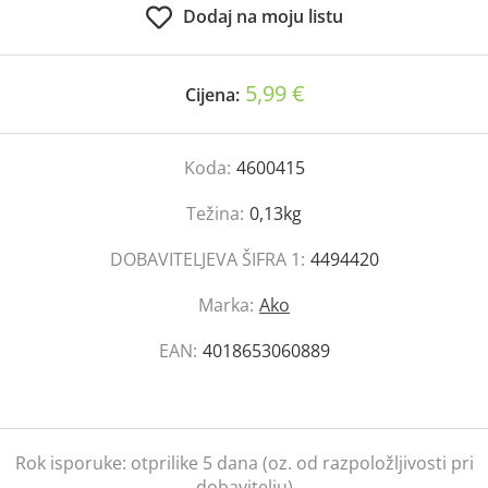
Dodaj na moju listu
5,99 €
Cijena:
Koda:
4600415
Težina:
0,13kg
DOBAVITELJEVA ŠIFRA 1:
4494420
Marka:
Ako
EAN:
4018653060889
Rok isporuke:
otprilike 5 dana (oz. od razpoložljivosti pri
dobavitelju)