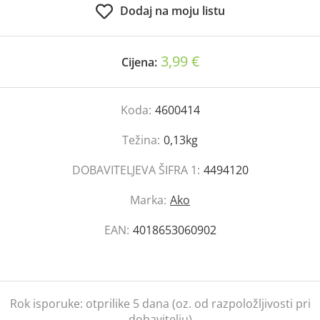
Dodaj na moju listu
3,99 €
Cijena:
Koda:
4600414
Težina:
0,13kg
DOBAVITELJEVA ŠIFRA 1:
4494120
Marka:
Ako
EAN:
4018653060902
Rok isporuke:
otprilike 5 dana (oz. od razpoložljivosti pri
dobavitelju)