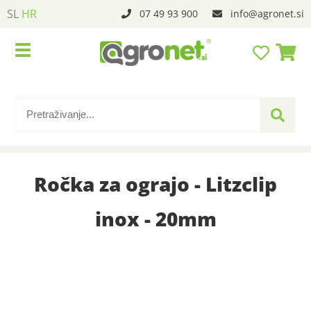
SL
HR
07 49 93 900
info
agronet.si
Ročka za ograjo - Litzclip
inox - 20mm