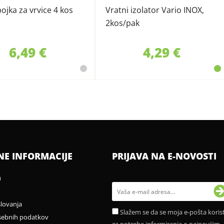
pojka za vrvice 4 kos
Vratni izolator Vario INOX,
2kos/pak
6,49 €
4,29 €
NE INFORMACIJE
PRIJAVA NA E-NOVOSTI
u
slovanja
Slažem se da se moja e-pošta korist
sebnih podatkov