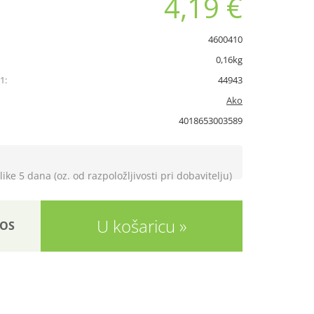
4,19 €
4600410
0,16kg
1:
44943
Ako
4018653003589
like 5 dana (oz. od razpoložljivosti pri dobavitelju)
U košaricu
OS