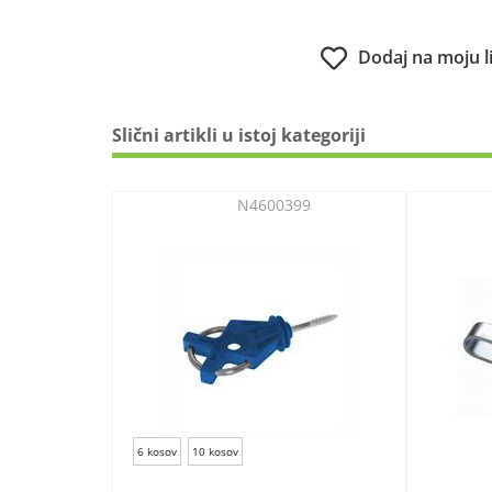
Dodaj na moju l
Slični artikli u istoj kategoriji
N4600399
6 kosov
10 kosov