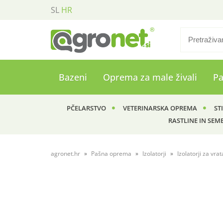
SL
HR
Bazeni
Oprema za male živali
P
PČELARSTVO
VETERINARSKA OPREMA
ST
RASTLINE IN SEM
agronet.hr
Pašna oprema
Izolatorji
Izolatorji za vrat