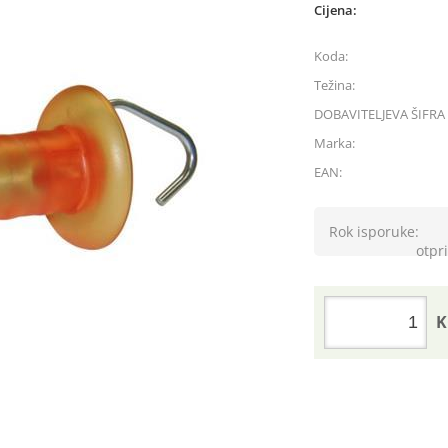
Cijena:
Koda:
Težina:
DOBAVITELJEVA ŠIFRA 
Marka:
EAN:
Rok isporuke:
otpri
K