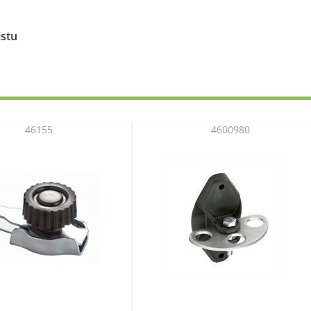
istu
46155
4600980