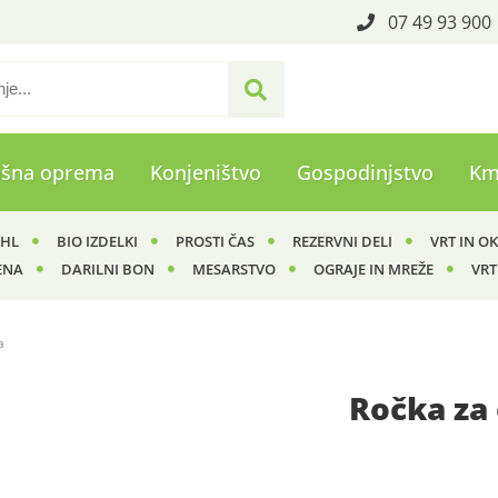
07 49 93 900
ašna oprema
Konjeništvo
Gospodinjstvo
Km
IHL
BIO IZDELKI
PROSTI ČAS
REZERVNI DELI
VRT IN O
ENA
DARILNI BON
MESARSTVO
OGRAJE IN MREŽE
VRT
a
Ročka za