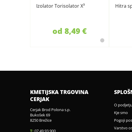
Izolator Torisolator X³
Hitra s
od 8,49 €
KMETIJSKA TRGOVINA
SPLOŠ
CERJAK
O podjetj
Cerjak Brod Polona s.p.
Kje smo
Bukošek 69
8250 Brežice
Pogoji po
Varstvo o
T:
07 49 93 900