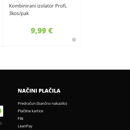
Kombinirani izolator Profi,
3kos/pak
9,99 €
NAČINI PLAČILA
Predračun (bančno nakazilo)
Plačilne kartice
Flik
i
LeanPay