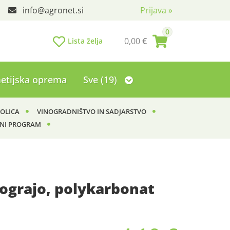
info
agronet.si
Prijava
»
0
0,00
€
Lista želja
etijska oprema
Sve (19)
KOLICA
VINOGRADNIŠTVO IN SADJARSTVO
NI PROGRAM
 ograjo, polykarbonat