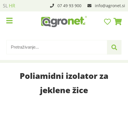
SL
HR
07 49 93 900
info
agronet.si
Poliamidni izolator za
jeklene žice