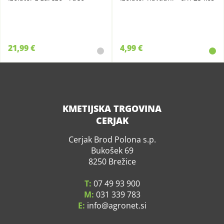
21,99 €
4,99 €
KMETIJSKA TRGOVINA
CERJAK
Cerjak Brod Polona s.p.
Bukošek 69
8250 Brežice
T:
07 49 93 900
M:
031 339 783
E:
info
agronet.si