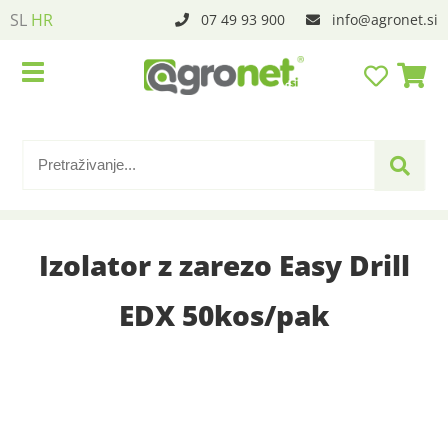
SL
HR
07 49 93 900
info
agronet.si
Izolator z zarezo Easy Drill
EDX 50kos/pak