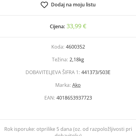
Dodaj na moju listu
33,99 €
Cijena:
Koda:
4600352
Težina:
2,18kg
DOBAVITELJEVA ŠIFRA 1:
441373/503E
Marka:
Ako
EAN:
4018653937723
Rok isporuke:
otprilike 5 dana (oz. od razpoložljivosti pri
dobavitelju)