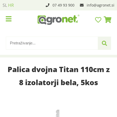
SL
HR
07 49 93 900
info
agronet.si
Palica dvojna Titan 110cm z
8 izolatorji bela, 5kos