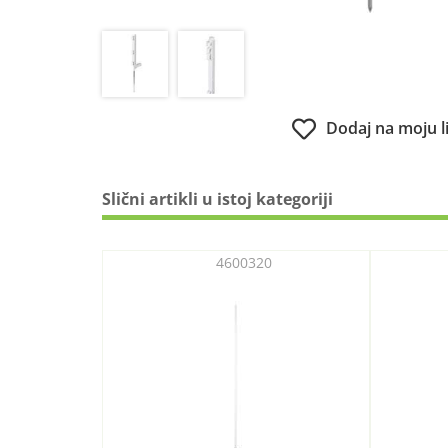
Dodaj na moju l
Slični artikli u istoj kategoriji
4600320