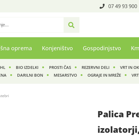
07 49 93 900
ašna oprema
Konjeništvo
Gospodinjstvo
Km
IHL
BIO IZDELKI
PROSTI ČAS
REZERVNI DELI
VRT IN O
ENA
DARILNI BON
MESARSTVO
OGRAJE IN MREŽE
VRT
stebri
Palica P
izolatorji