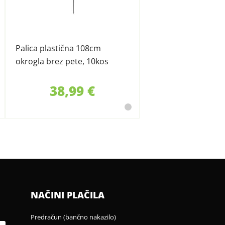
Palica plastična 108cm
okrogla brez pete, 10kos
38,99 €
NAČINI PLAČILA
Predračun (bančno nakazilo)