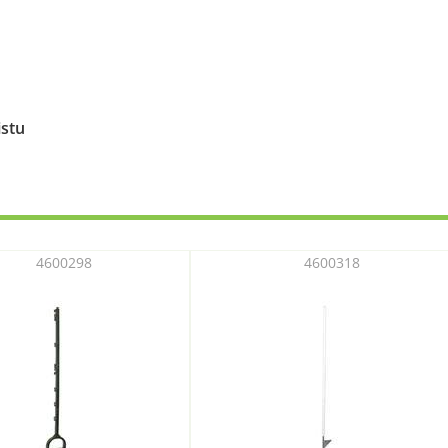
istu
4600298
4600318