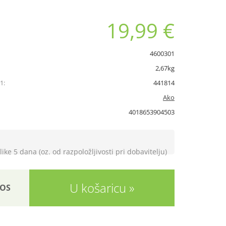
19,99 €
4600301
2,67kg
1:
441814
Ako
4018653904503
like 5 dana (oz. od razpoložljivosti pri dobavitelju)
U košaricu
OS