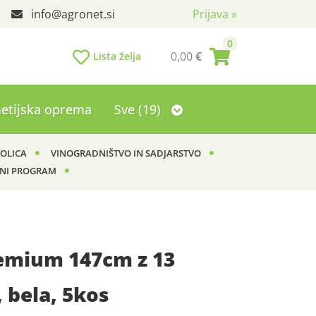
info
agronet.si
Prijava
»
0
0,00
€
Lista želja
etijska oprema
Sve (19)
KOLICA
VINOGRADNIŠTVO IN SADJARSTVO
NI PROGRAM
remium 147cm z 13
, bela, 5kos