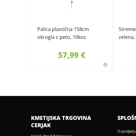
Palica plastična 158cm
Streme
okrogla z peto, 10kos
zelena,
57,99 €
KMETIJSKA TRGOVINA
SPLOŠ
CERJAK
O podjetj