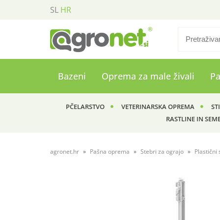
SL
HR
Bazeni
Oprema za male živali
P
PČELARSTVO
VETERINARSKA OPREMA
ST
RASTLINE IN SEM
agronet.hr
Pašna oprema
Stebri za ograjo
Plastični 