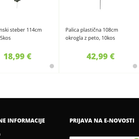
nski steber 114cm
Palica plastična 108cm
 5kos
okrogla z peto, 10kos
18,99 €
42,99 €
NE INFORMACIJE
PRIJAVA NA E-NOVOSTI
u