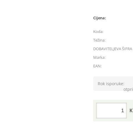
Cijena:
Koda:
Težina:
DOBAVITELJEVA ŠIFRA 
Marka:
EAN:
Rok isporuke:
otpri
K