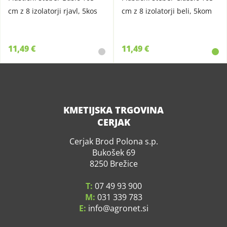
cm z 8 izolatorji rjavl, 5kos
cm z 8 izolatorji beli, 5kom
11,49 €
11,49 €
KMETIJSKA TRGOVINA
CERJAK
Cerjak Brod Polona s.p.
Bukošek 69
8250 Brežice
T:
07 49 93 900
M:
031 339 783
E:
info
agronet.si