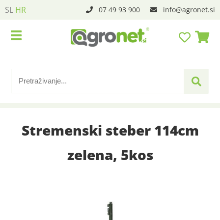
SL
HR
07 49 93 900
info
agronet.si
Stremenski steber 114cm
zelena, 5kos