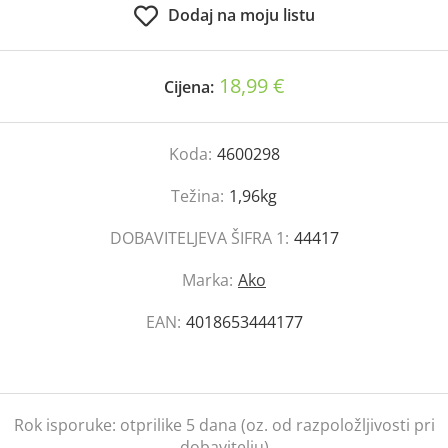
Dodaj na moju listu
18,99 €
Cijena:
Koda:
4600298
Težina:
1,96kg
DOBAVITELJEVA ŠIFRA 1:
44417
Marka:
Ako
EAN:
4018653444177
Rok isporuke:
otprilike 5 dana (oz. od razpoložljivosti pri
dobavitelju)