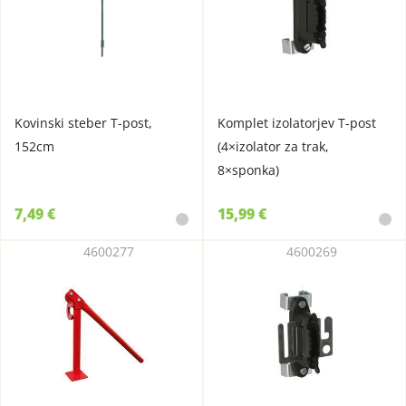
Kovinski steber T-post,
Komplet izolatorjev T-post
152cm
(4×izolator za trak,
8×sponka)
7,49 €
15,99 €
4600277
4600269