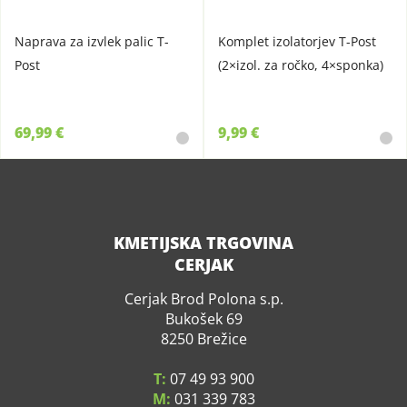
Naprava za izvlek palic T-
Komplet izolatorjev T-Post
Post
(2×izol. za ročko, 4×sponka)
69,99 €
9,99 €
KMETIJSKA TRGOVINA
CERJAK
Cerjak Brod Polona s.p.
Bukošek 69
8250 Brežice
T:
07 49 93 900
M:
031 339 783