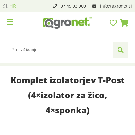
SL
HR
07 49 93 900
info
agronet.si
Komplet izolatorjev T-Post
(4×izolator za žico,
4×sponka)