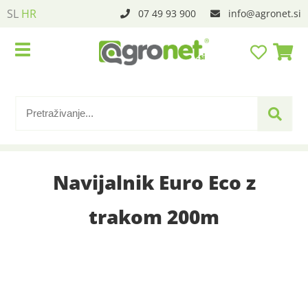
SL
HR
07 49 93 900
info
agronet.si
Navijalnik Euro Eco z
trakom 200m