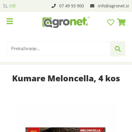
SL
HR
07 49 93 900
info
agronet.si
Kumare Meloncella, 4 kos