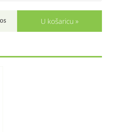
U košaricu
OS