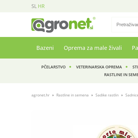
SL
HR
Bazeni
Oprema za male živali
P
PČELARSTVO
VETERINARSKA OPREMA
ST
RASTLINE IN SEM
agronet.hr
Rastline in semena
Sadike rastlin
Sadnic