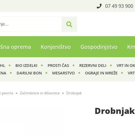
07 49 93 900
ašna oprema
Konjeništvo
Gospodinjstvo
Km
IHL
BIO IZDELKI
PROSTI ČAS
REZERVNI DELI
VRT IN O
ENA
DARILNI BON
MESARSTVO
OGRAJE IN MREŽE
VRT
e povrća
Začimbnice in dišavnice
Drobnjak
Drobnja