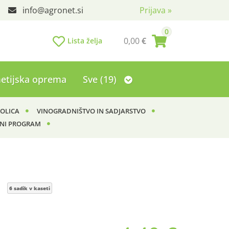
info
agronet.si
Prijava
»
0
0,00
€
Lista želja
etijska oprema
Sve (19)
KOLICA
VINOGRADNIŠTVO IN SADJARSTVO
NI PROGRAM
k
6 sadik v kaseti