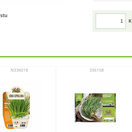
istu
K
N336018
336158