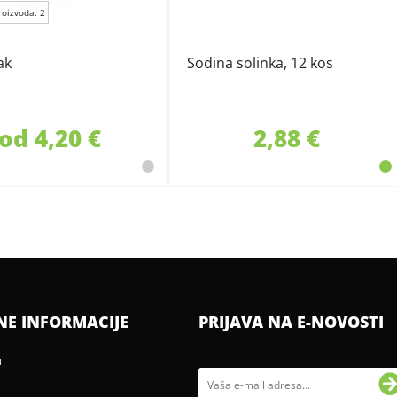
roizvoda: 2
ak
Sodina solinka, 12 kos
od 4,20 €
2,88 €
NE INFORMACIJE
PRIJAVA NA E-NOVOSTI
u