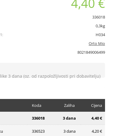
4,40 €
336018
0,3kg
1:
H034
Orto Mio
8021849006499
like 3 dana (oz. od razpoložljivosti pri dobavitelju)
Koda
Zaliha
Cijena
336018
3 dana
4,40 €
ku
336523
3 dana
4,20 €