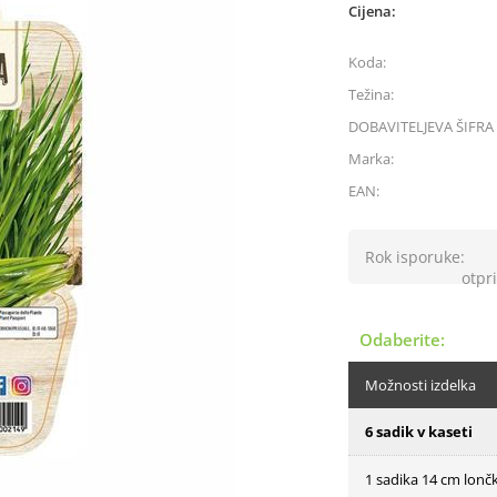
Cijena:
Koda:
Težina:
DOBAVITELJEVA ŠIFRA 
Marka:
EAN:
Rok isporuke:
otpri
Odaberite:
Možnosti izdelka
6 sadik v kaseti
1 sadika 14 cm lonč