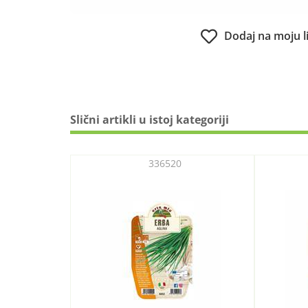
Dodaj na moju l
Slični artikli u istoj kategoriji
336520