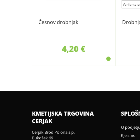
Varijante p
Česnov drobnjak
Drobnj
4,20 €
KMETIJSKA TRGOVINA
SPLOŠ
CERJAK
O podjetj
Cerjak Brod Polona s.p.
Kje smo
Bukošek 69