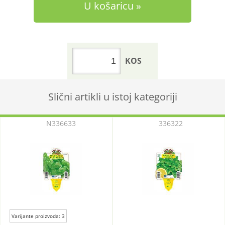
U košaricu
KOS
Slični artikli u istoj kategoriji
N336633
336322
Varijante proizvoda: 3