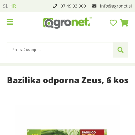
SL
HR
07 49 93 900
info
agronet.si
Bazilika odporna Zeus, 6 kos