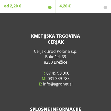
od 2,20 €
4,20 €
KMETIJSKA TRGOVINA
CERJAK
Cerjak Brod Polona s.p.
Bukošek 69
8250 Brežice
T:
07 49 93 900
M:
031 339 783
E:
info
agronet.si
SPLOŠNE INFORMACIJE