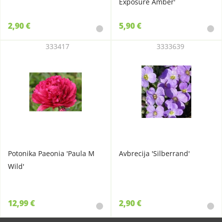
Exposure Amber'
2,90 €
5,90 €
333417
3333639
Potonika Paeonia 'Paula M
Avbrecija 'Silberrand'
Wild'
12,99 €
2,90 €