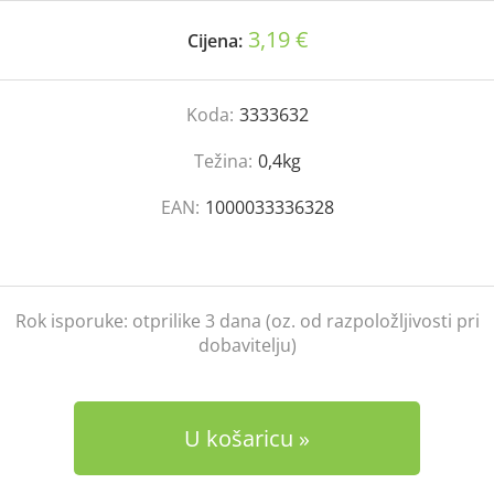
3,19 €
Cijena:
Koda:
3333632
Težina:
0,4kg
EAN:
1000033336328
Rok isporuke:
otprilike 3 dana (oz. od razpoložljivosti pri
dobavitelju)
U košaricu