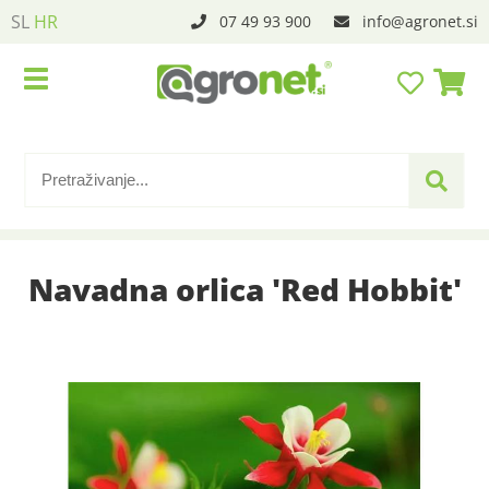
SL
HR
07 49 93 900
info
agronet.si
Navadna orlica 'Red Hobbit'