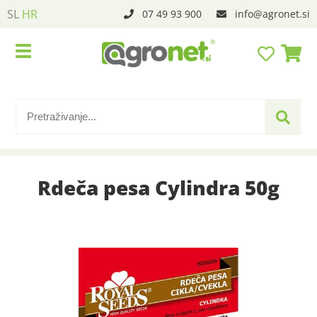
SL
HR
07 49 93 900
info
agronet.si
Rdeča pesa Cylindra 50g