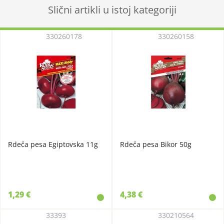
Slični artikli u istoj kategoriji
330260178
330260158
Rdeča pesa Egiptovska 11g
Rdeča pesa Bikor 50g
1,29 €
4,38 €
33393
330210564