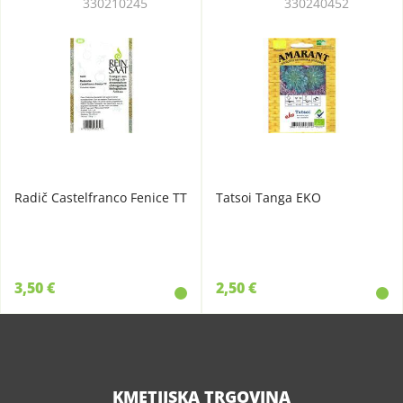
330210245
330240452
Radič Castelfranco Fenice TT
Tatsoi Tanga EKO
3,50 €
2,50 €
KMETIJSKA TRGOVINA