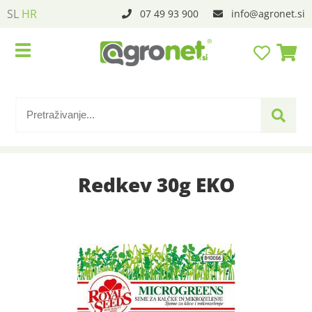
SL
HR
07 49 93 900
info
agronet.si
Redkev 30g EKO