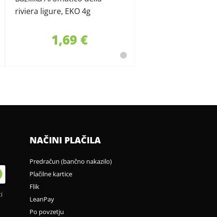
riviera ligure, EKO 4g
1,69 €
NAČINI PLAČILA
Predračun (bančno nakazilo)
Plačilne kartice
Flik
i
LeanPay
Po povzetju