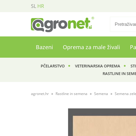
SL
HR
Bazeni
Oprema za male živali
P
PČELARSTVO
VETERINARSKA OPREMA
ST
RASTLINE IN SEM
agronet.hr
Rastline in semena
Semena
Semena zel