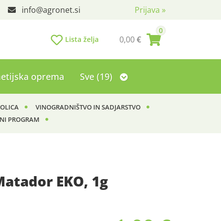
info
agronet.si
Prijava
»
0
0,00
€
Lista želja
etijska oprema
Sve (19)
KOLICA
VINOGRADNIŠTVO IN SADJARSTVO
NI PROGRAM
Matador EKO, 1g