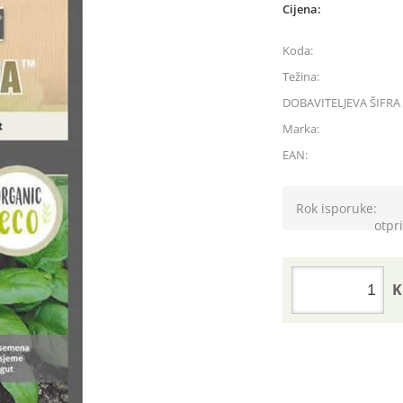
Cijena:
Koda:
Težina:
DOBAVITELJEVA ŠIFRA 
Marka:
EAN:
Rok isporuke:
otpri
K