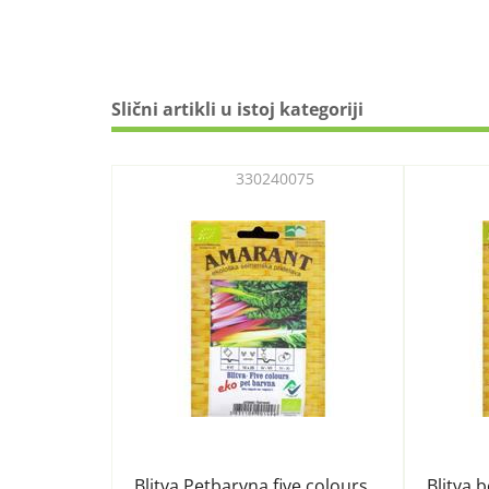
Slični artikli u istoj kategoriji
330240075
Blitva Petbarvna five colours
Blitva 