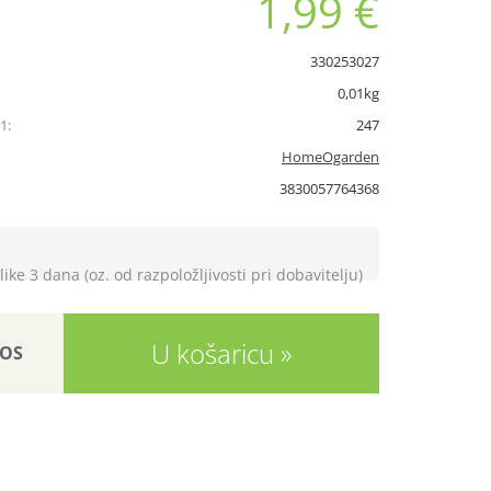
1,99 €
330253027
0,01kg
1:
247
HomeOgarden
3830057764368
like 3 dana (oz. od razpoložljivosti pri dobavitelju)
U košaricu
OS