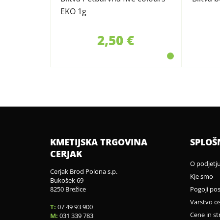
EKO 1g
2,50 €
KMETIJSKA TRGOVINA
SPLOŠ
CERJAK
O podjetj
Cerjak Brod Polona s.p.
Kje smo
Bukošek 69
8250 Brežice
Pogoji po
Varstvo o
T:
07 49 93 900
Cene in st
M:
031 339 783