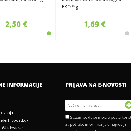
EKO 9 g
2,50 €
1,69 €
NE INFORMACIJE
PRIJAVA NA E-NOVOSTI
u
slovanja
Slažem se da se moja e-pošta korist
sebnih podatkov
za potrebe informiranja o najnovijim
roški dostave