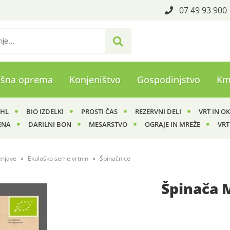
07 49 93 900
ašna oprema
Konjeništvo
Gospodinjstvo
Km
IHL
BIO IZDELKI
PROSTI ČAS
REZERVNI DELI
VRT IN O
ENA
DARILNI BON
MESARSTVO
OGRAJE IN MREŽE
VRT
enjave
Ekološko seme vrtnin
Špinačnice
Špinača 