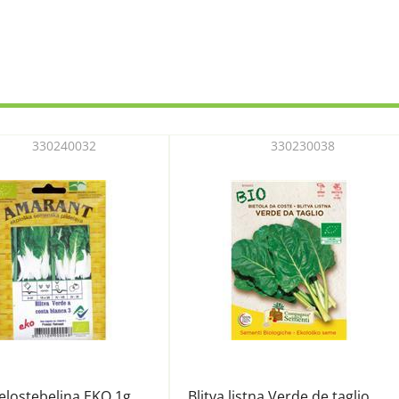
330240032
330230038
belostebeljna EKO 1g
Blitva listna Verde de taglio