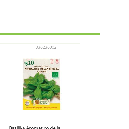
330230002
Bazilika Aromatico della