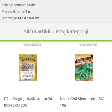
Kaljenje semena:
14 dni
Masa pakiranja:
8 g
Dimenzija:
14 × 8 × 0,4 cm
Slični artikli u istoj kategoriji
330240424
330260296
Fižol Breginjc (laški oz. turški
Nizek fižol Slenderette BIO
fižol) EKO 20g
10g