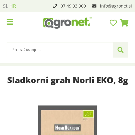
SL
HR
07 49 93 900
info
agronet.si
Sladkorni grah Norli EKO, 8g