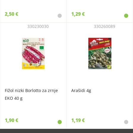
2,50 €
1,29 €
330230030
330260089
Fižol nizki Borlotto za zrnje
Arašidi 4g
EKO 40 g
1,90 €
1,19 €