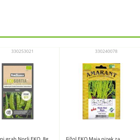
330253021
330240078
ni grah Norli EKO, 8g
Fižol EKO Maja nizek za