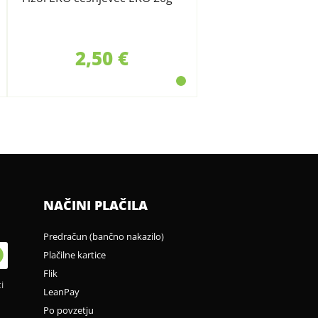
2,50 €
NAČINI PLAČILA
Predračun (bančno nakazilo)
Plačilne kartice
Flik
i
LeanPay
Po povzetju