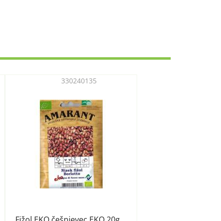
330240135
Fižol EKO češnjevec EKO 20g