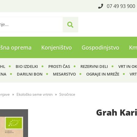
07 49 93 900
ašna oprema
Konjeništvo
Gospodinjstvo
Km
IHL
BIO IZDELKI
PROSTI ČAS
REZERVNI DELI
VRT IN O
ENA
DARILNI BON
MESARSTVO
OGRAJE IN MREŽE
VRT
enjave
Ekološko seme vrtnin
Stročnice
Grah Kar