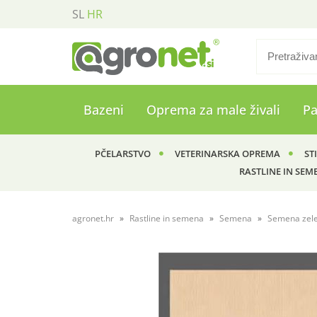
SL
HR
Bazeni
Oprema za male živali
P
PČELARSTVO
VETERINARSKA OPREMA
ST
RASTLINE IN SEM
agronet.hr
Rastline in semena
Semena
Semena zel