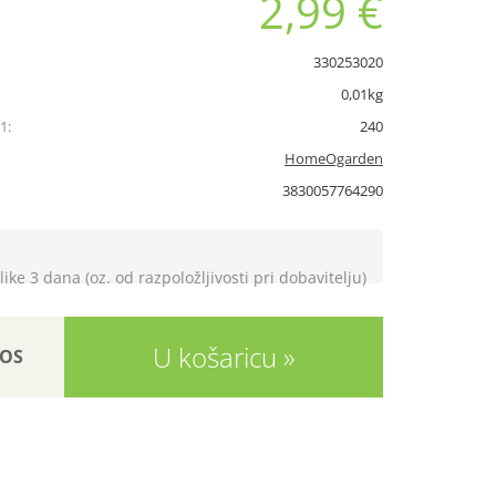
2,99 €
330253020
0,01kg
1:
240
HomeOgarden
3830057764290
like 3 dana (oz. od razpoložljivosti pri dobavitelju)
U košaricu
OS