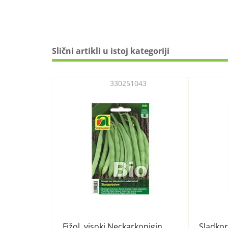
Slični artikli u istoj kategoriji
330251043
Fižol, visoki Neckarkonigin
Sladkor