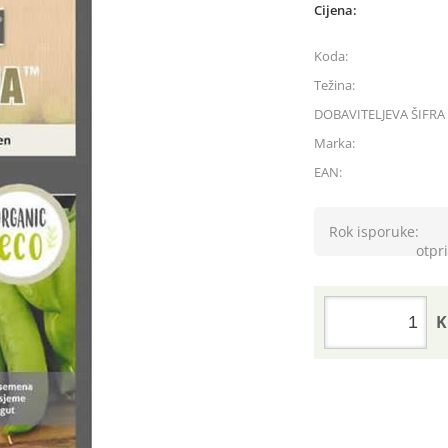
Cijena:
Koda:
Težina:
DOBAVITELJEVA ŠIFRA 
Marka:
EAN:
Rok isporuke:
otpri
K