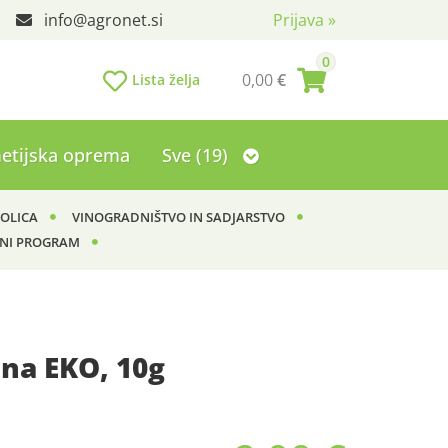
info
agronet.si
Prijava
»
0
0,00
€
Lista želja
etijska oprema
Sve (19)
KOLICA
VINOGRADNIŠTVO IN SADJARSTVO
NI PROGRAM
ina EKO, 10g