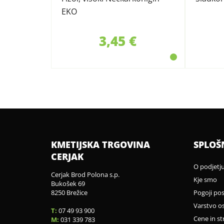
EKO
3,45 €
KMETIJSKA TRGOVINA
SPLOŠ
CERJAK
O podjetj
Cerjak Brod Polona s.p.
Kje smo
Bukošek 69
8250 Brežice
Pogoji po
Varstvo o
T:
07 49 93 900
Cene in st
M:
031 339 783