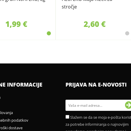
stročje
1,99 €
2,60 €
NE INFORMACIJE
PRIJAVA NA E-NOVOSTI
u
slovanja
Slažem se da se moja e-pošta korist
sebnih podatkov
za potrebe informiranja o najnovijim
roški dostave