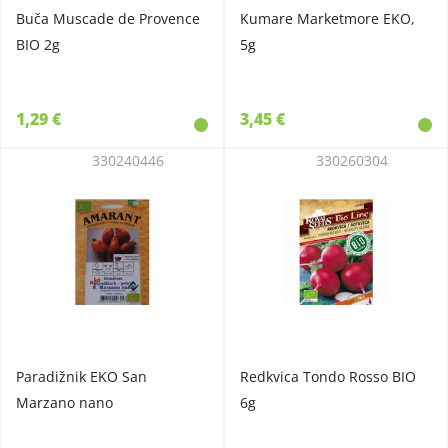
Buča Muscade de Provence
Kumare Marketmore EKO,
BIO 2g
5g
1,29 €
3,45 €
330240446
330260304
Paradižnik EKO San
Redkvica Tondo Rosso BIO
Marzano nano
6g