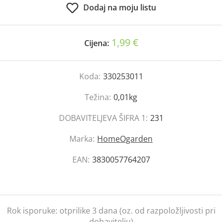
Dodaj na moju listu
1,99 €
Cijena:
Koda:
330253011
Težina:
0,01kg
DOBAVITELJEVA ŠIFRA 1:
231
Marka:
HomeOgarden
EAN:
3830057764207
Rok isporuke:
otprilike 3 dana (oz. od razpoložljivosti pri
dobavitelju)