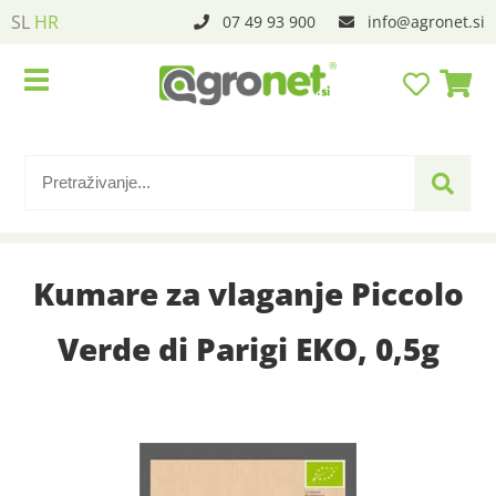
SL
HR
07 49 93 900
info
agronet.si
Kumare za vlaganje Piccolo
Verde di Parigi EKO, 0,5g