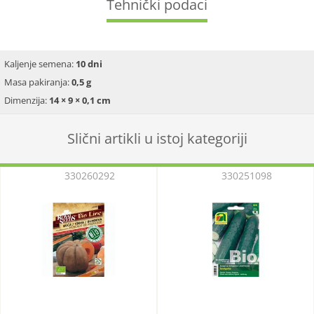
Tehnički podaci
Kaljenje semena:
10 dni
Masa pakiranja:
0,5 g
Dimenzija:
14 × 9 × 0,1 cm
Slični artikli u istoj kategoriji
330260292
330251098