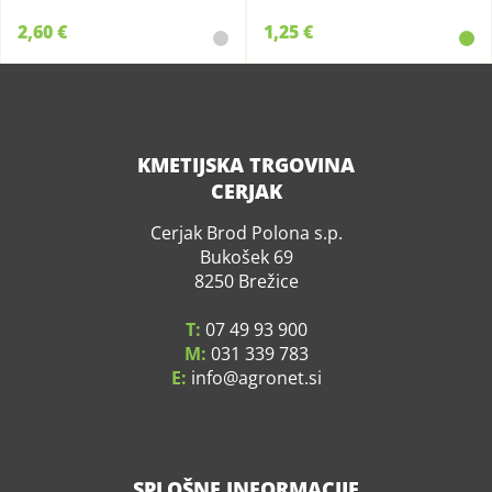
2,60 €
1,25 €
KMETIJSKA TRGOVINA
CERJAK
Cerjak Brod Polona s.p.
Bukošek 69
8250 Brežice
T:
07 49 93 900
M:
031 339 783
E:
info
agronet.si
SPLOŠNE INFORMACIJE