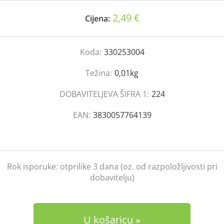
2,49 €
Cijena:
Koda:
330253004
Težina:
0,01kg
DOBAVITELJEVA ŠIFRA 1:
224
EAN:
3830057764139
Rok isporuke:
otprilike 3 dana (oz. od razpoložljivosti pri
dobavitelju)
U košaricu