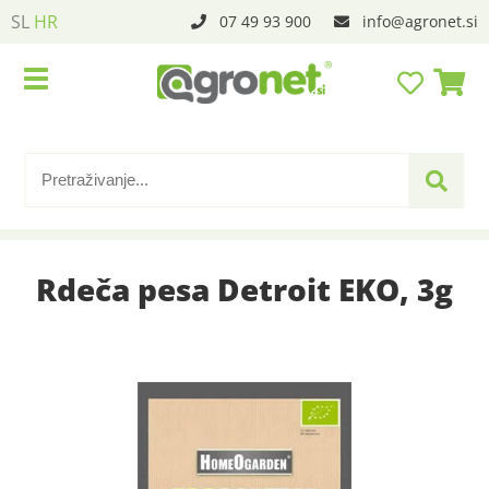
SL
HR
07 49 93 900
info
agronet.si
Rdeča pesa Detroit EKO, 3g