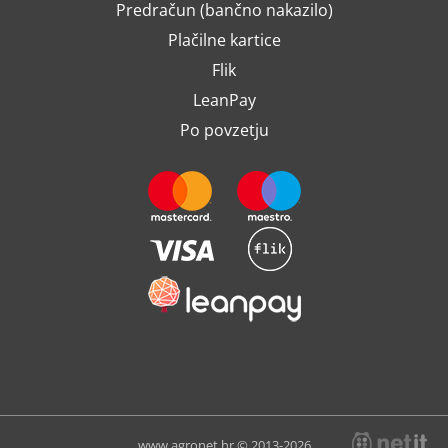
Predračun (bančno nakazilo)
Plačilne kartice
Flik
LeanPay
Po povzetju
www.agronet.hr © 2013-2026