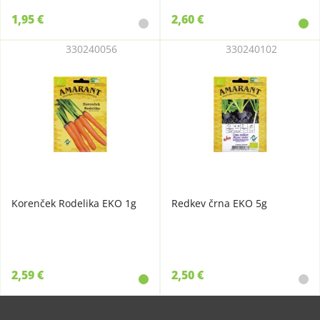
1,95 €
2,60 €
330240056
330240102
Korenček Rodelika EKO 1g
Redkev črna EKO 5g
2,59 €
2,50 €